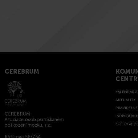
CEREBRUM
KOMUN
CENT
KALENDÁŘ A
AKTUALITY
PRAVIDELN
CEREBRUM
INDIVIDUÁL
Asociace osob po získaném
FOTOGALER
poškození mozku, s.z.
Křižíkova 56/75A