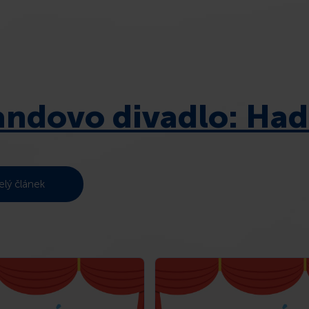
ndovo divadlo: Hadr
elý článek