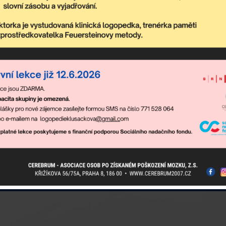
debírejte newslette
sahuje nejaktuálnější nadcházející akce komunitního centra a dění