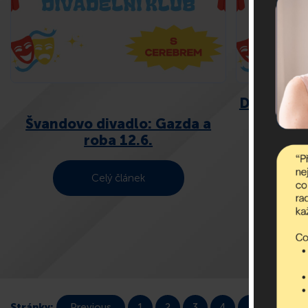
Divadlo H
Švandovo divadlo: Gazda a
roba 12.6.
Celý článek
Stránky:
Previous
1
2
3
4
Next