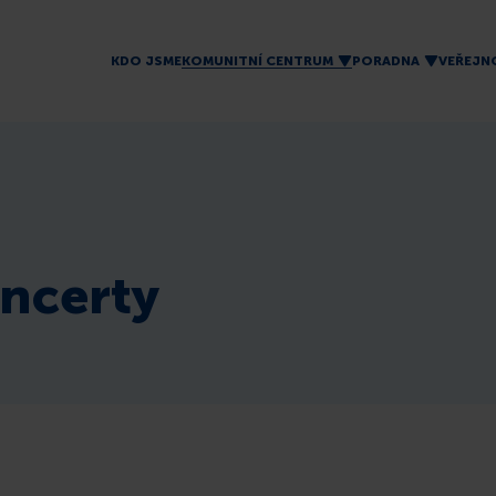
KDO JSME
KOMUNITNÍ CENTRUM
PORADNA
VEŘEJN
oncerty