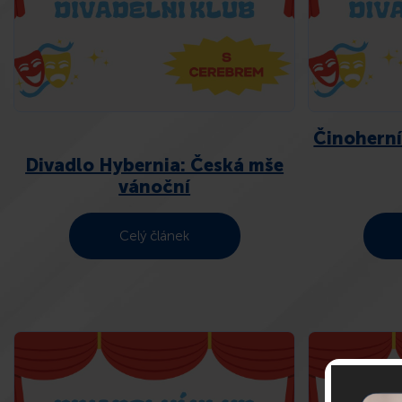
Činoherní 
Divadlo Hybernia: Česká mše
vánoční
Celý článek