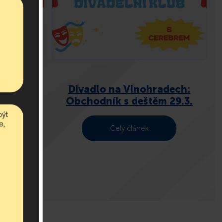
em 27.4.
Divadlo na Vinohradech:
Obchodník s deštěm 29.3.
Celý článek