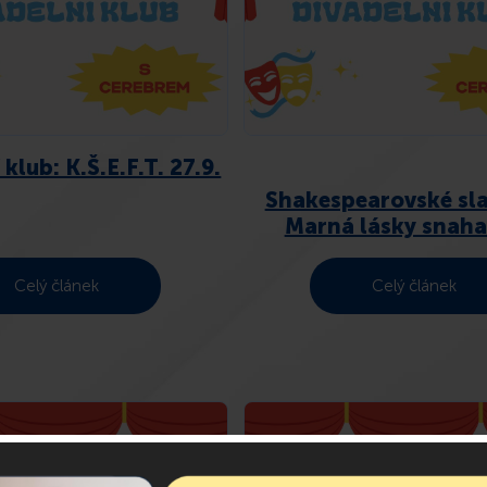
klub: K.Š.E.F.T. 27.9.
Shakespearovské sla
Marná lásky snaha 
Celý článek
Celý článek