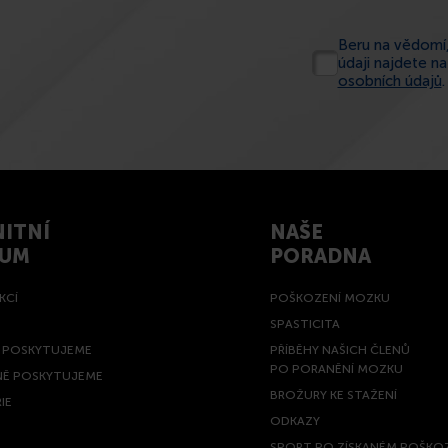
Beru na vědomí,
údaji najdete n
osobních údajů
.
ITNÍ
NAŠE
RUM
PORADNA
KCÍ
POŠKOZENÍ MOZKU
SPASTICITA
Ě POSKYTUJEME
PŘÍBĚHY NAŠICH ČLENŮ
PO PORANĚNÍ MOZKU
NĚ POSKYTUJEME
BROŽURY KE STAŽENÍ
IE
ODKAZY
SPORT PO ZÍSKANÉM POŠKO