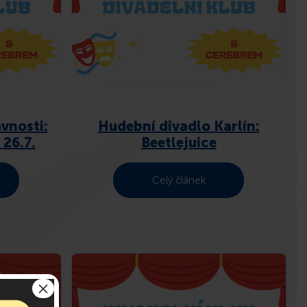
vnosti:
Hudební divadlo Karlín:
26.7.
Beetlejuice
Celý článek
×