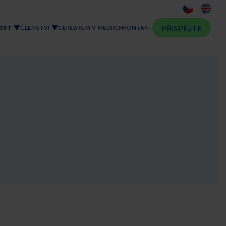
OST
ČLENSTVÍ
CEREBRUM V MÉDIÍCH
KONTAKT
PŘISPĚJTE