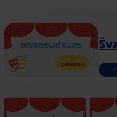
Šva
C