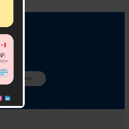
r!
 v asociaci.