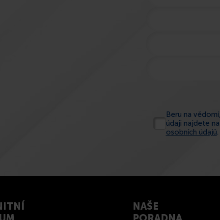
Beru na vědomí,
údaji najdete n
osobních údajů
.
ITNÍ
NAŠE
RUM
PORADNA