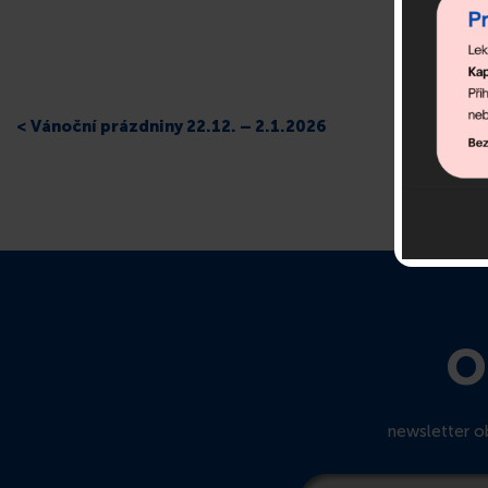
< Vánoční prázdniny 22.12. – 2.1.2026
O
newsletter ob