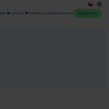
OST
ČLENSTVÍ
CEREBRUM V MÉDIÍCH
KONTAKT
PŘISPĚJTE