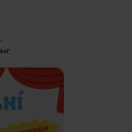
.
kci“