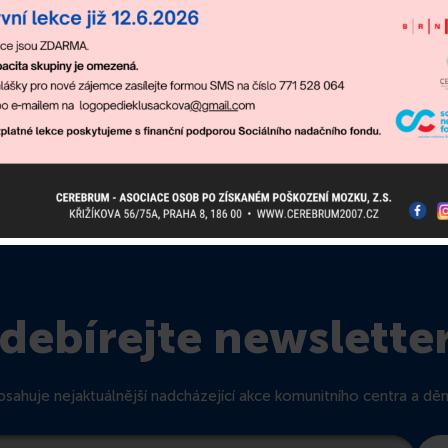
debírejte newslette
sahuje nejaktuálnější nadcházející akce komunitního centra a dění