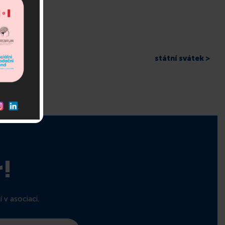
státní svátek >
r!
 v asociaci.