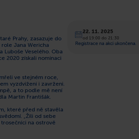
22. 11. 2025
taré Prahy, zasazuje do
od 19:00 do 21:30
Registrace na akci ukončena.
o role Jana Wericha
na Luboše Veselého. Oba
ce 2020 získali nominaci
emřeli ve stejném roce,
m vyzdviženi i zavrženi.
Kampě, a to podle mě není
la Martin Františák.
m, které před ně stavěla
svědomí. „Žili od sebe
 trosečníci na ostrově