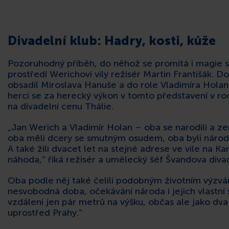
Divadelní klub: Hadry, kosti, kůže
Pozoruhodný příběh, do něhož se promítá i magie s
prostředí Werichovi vily režisér Martin Františák. D
obsadil Miroslava Hanuše a do role Vladimíra Hola
herci se za herecký výkon v tomto představení v ro
na divadelní cenu Thálie.
„Jan Werich a Vladimír Holan – oba se narodili a z
oba měli dcery se smutným osudem, oba byli národe
A také žili dvacet let na stejné adrese ve vile na 
náhoda,“ říká režisér a umělecký šéf Švandova divad
Oba podle něj také čelili podobným životním výzvá
nesvobodná doba, očekávání národa i jejich vlastní 
vzdáleni jen pár metrů na výšku, občas ale jako dva
uprostřed Prahy.“