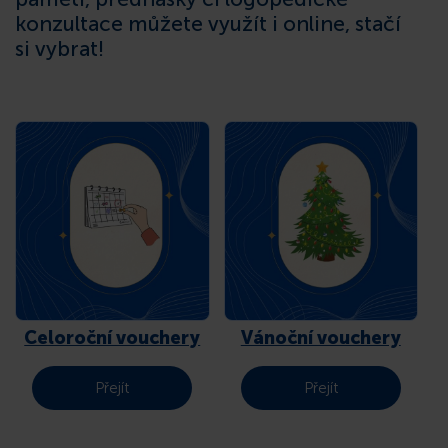
konzultace můžete využít i online, stačí
KONTAKT
si vybrat!
Celoroční vouchery
Vánoční vouchery
Přejít
Přejít