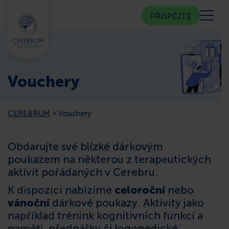
PŘISPĚJTE
KDO JSME
Vouchery
KOMUNITNÍ CENTRUM
CEREBRUM
»
Vouchery
PORADNA
Obdarujte své blízké dárkovým
VEŘEJNOST
poukazem na některou z terapeutických
aktivit pořádaných v Cerebru.
ČLENSTVÍ
K dispozici nabízíme
celoroční
nebo
vánoční
dárkové poukazy. Aktivity jako
CEREBRUM V MÉDIÍCH
například trénink kognitivních funkcí a
paměti, přednášky či logopedické