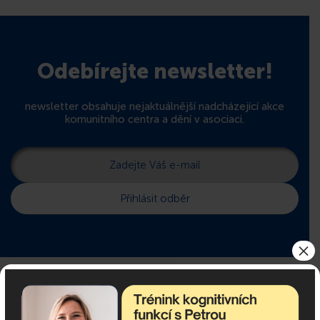
Odebírejte newsletter!
newsletter obsahuje nejaktuálnější nadcházející akce
komunitního centra a dění v asociaci.
×
Pokud potřebujete poradit,