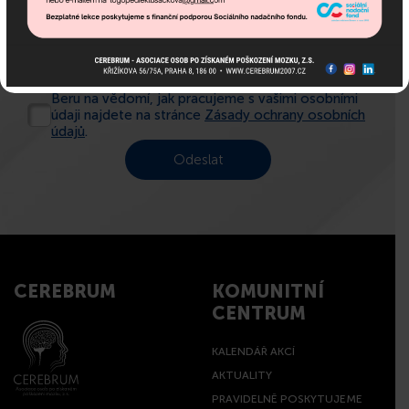
Město:
Beru na vědomí, jak pracujeme s vašimi osobními
údaji najdete na stránce
Zásady ochrany osobních
údajů
.
CEREBRUM
KOMUNITNÍ
CENTRUM
KALENDÁŘ AKCÍ
AKTUALITY
PRAVIDELNĚ POSKYTUJEME