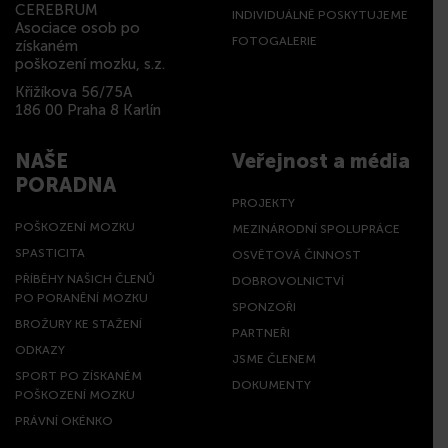
CEREBRUM
INDIVIDUÁLNĚ POSKYTUJEME
Asociace osob po
FOTOGALERIE
získaném
poškození mozku, s.z.
Křižíkova 56/75A
186 00 Praha 8 Karlín
NAŠE
Veřejnost a média
PORADNA
PROJEKTY
POŠKOZENÍ MOZKU
MEZINÁRODNÍ SPOLUPRÁCE
SPASTICITA
OSVĚTOVÁ ČINNOST
PŘÍBĚHY NAŠICH ČLENŮ
DOBROVOLNICTVÍ
PO PORANĚNÍ MOZKU
SPONZOŘI
BROŽURY KE STAŽENÍ
PARTNEŘI
ODKAZY
JSME ČLENEM
SPORT PO ZÍSKANÉM
DOKUMENTY
POŠKOZENÍ MOZKU
PRÁVNÍ OKÉNKO