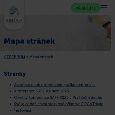
PŘISPĚJTE
KDO JSME
Mapa stránek
KOMUNITNÍ CENTRUM
CEREBRUM
»
Mapa stránek
PORADNA
Stránky
VEŘEJNOST
Asociace osob po získaném poškození mozku
Konference SAFE v Praze 2025
ČLENSTVÍ
Ozvěny konference SAFE 2025 v Pražském deníku
Světový den cévní mozkové příhody: POC4Triage
CEREBRUM V MÉDIÍCH
testovaci