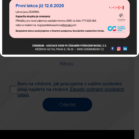
Jméno:
E-mail:
Telefon:
Město:
Beru na vědomí, jak pracujeme s vašimi osobními
údaji najdete na stránce
Zásady ochrany osobních
údajů
.