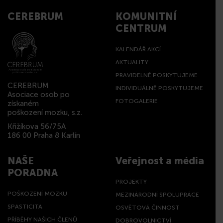
CEREBRUM
KOMUNITNÍ
CENTRUM
KALENDÁŘ AKCÍ
AKTUALITY
PRAVIDELNĚ POSKYTUJEME
CEREBRUM
INDIVIDUÁLNĚ POSKYTUJEME
Asociace osob po
FOTOGALERIE
získaném
poškození mozku, s.z.
Křižíkova 56/75A
186 00 Praha 8 Karlín
NAŠE
Veřejnost a média
PORADNA
PROJEKTY
POŠKOZENÍ MOZKU
MEZINÁRODNÍ SPOLUPRÁCE
SPASTICITA
OSVĚTOVÁ ČINNOST
PŘÍBĚHY NAŠICH ČLENŮ
DOBROVOLNICTVÍ