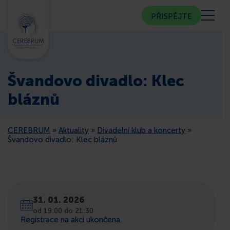
PŘISPĚJTE
KDO JSME
Švandovo divadlo: Klec
KOMUNITNÍ CENTRUM
bláznů
PORADNA
CEREBRUM
»
Aktuality
»
Divadelní klub a koncerty
»
Švandovo divadlo: Klec bláznů
VEŘEJNOST
ČLENSTVÍ
31. 01. 2026
od 19:00 do 21:30
CEREBRUM V MÉDIÍCH
Registrace na akci ukončena.