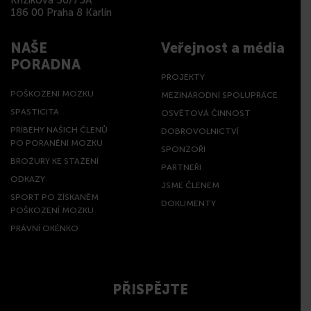
Křižíkova 56/75A
186 00 Praha 8 Karlín
NAŠE
Veřejnost a média
PORADNA
PROJEKTY
POŠKOZENÍ MOZKU
MEZINÁRODNÍ SPOLUPRÁCE
SPASTICITA
OSVĚTOVÁ ČINNOST
PŘÍBĚHY NAŠICH ČLENŮ
DOBROVOLNICTVÍ
PO PORANĚNÍ MOZKU
SPONZOŘI
BROŽURY KE STAŽENÍ
PARTNEŘI
ODKAZY
JSME ČLENEM
SPORT PO ZÍSKANÉM
DOKUMENTY
POŠKOZENÍ MOZKU
PRÁVNÍ OKÉNKO
PŘISPĚJTE