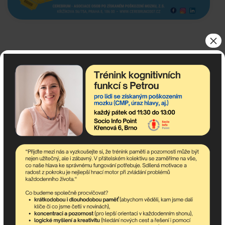
×
< Novoroční
Keramický workshop s Veronikou
posezení
Přikrylovou >