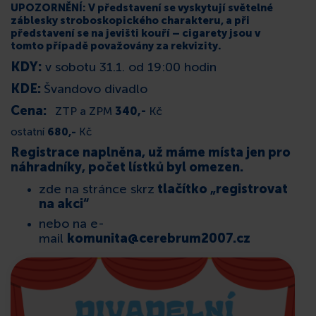
UPOZORNĚNÍ: V představení se vyskytují světelné
záblesky stroboskopického charakteru, a při
představení se na jevišti kouří – cigarety jsou v
tomto případě považovány za rekvizity.
KDY:
v sobotu 31.1. od 19:00 hodin
KDE:
Švandovo divadlo
Cena:
ZTP a ZPM
340,-
Kč
ostatní
680,-
Kč
Registrace naplněna, už máme místa jen pro
náhradníky, počet lístků byl omezen.
zde na stránce skrz
tlačítko „registrovat
na akci“
nebo na e-
mail
komunita@cerebrum2007.cz