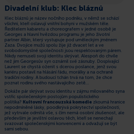
Divadelní klub: Klec bláznů
KONTAKT
Klec bláznů je název nočního podniku, v němž se schází
všichni, kteří oslavují vnitřní bohyni v mužském těle.
Ředitelem kabaretu a choreografem v jedné osobě je
Georges a hlavní hvězdou programu je jeho životní
partner Albin, který vystupuje pod uměleckým jménem
Zaza. Dvojice mužů spolu žije již dvacet let a ve
svobodomyslné společnosti jsou respektovaným párem.
Nikdy nemuseli svoji identitu skrývat. Alespoň do chvíle
než jim Georgesův syn oznámil své zásnuby. Dospívající
Laurent se chystá oženit s dcerou poslance, jenž svou
kariéru postavil na hlásání řádu, morálky a na ochraně
tradiční rodiny. A budoucí tchán trvá na tom, že chce
poznat rodinu svého nastávajícího zetě…
Dokáže pár skrývat svou identitu v zájmu milovaného syna
vstříc společenským postojům populistického
politika?
Kultovní francouzská komedie
zkoumá hranice
nepodmíněné lásky, poodkrývá pokrytectví společnosti,
jež vytrvale odmítá vše, s čím nemá osobní zkušenost, ale
především je jevištní oslavou těch, kteří se nenechají
svazovat společenskými konvencemi a odvažují se být
sami sebou.