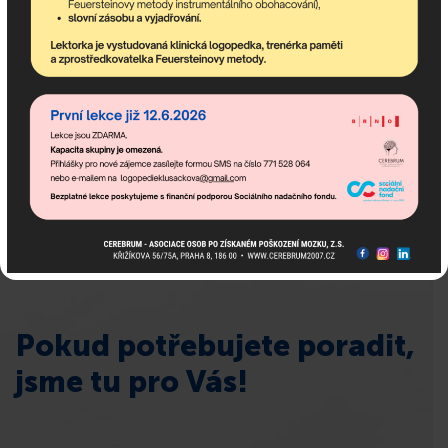
Odebírejte newsletter!
newsletter obsahuje nejaktuálnější nadcházející akce
komunitního centra a dění v asociaci.
Pokud potřebujete poradit,
jsme tu pro Vás!