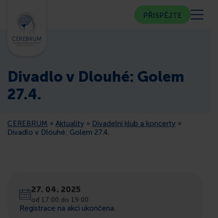
PŘISPĚJTE
KDO JSME
Divadlo v Dlouhé: Golem
KOMUNITNÍ CENTRUM
27.4.
PORADNA
CEREBRUM
»
Aktuality
»
Divadelní klub a koncerty
»
Divadlo v Dlouhé: Golem 27.4.
VEŘEJNOST
ČLENSTVÍ
27. 04. 2025
od 17:00 do 19:00
CEREBRUM V MÉDIÍCH
Registrace na akci ukončena.