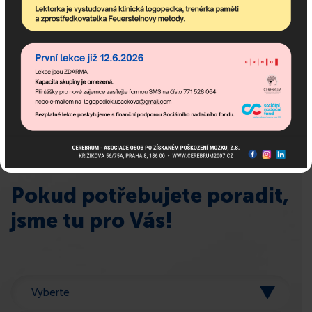
komunitního centra a dění v asociaci.
Pokud potřebujete poradit,
jsme tu pro Vás!