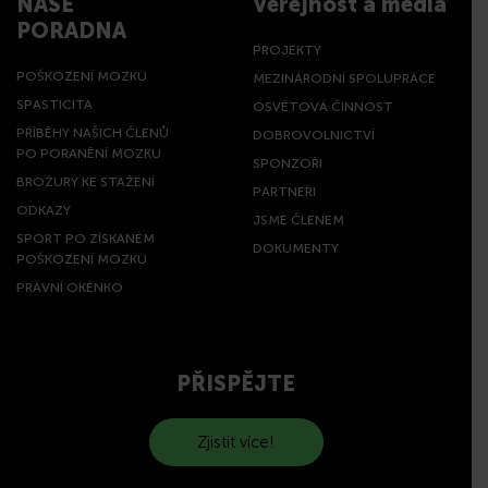
NAŠE
Veřejnost a média
PORADNA
PROJEKTY
POŠKOZENÍ MOZKU
MEZINÁRODNÍ SPOLUPRÁCE
SPASTICITA
OSVĚTOVÁ ČINNOST
PŘÍBĚHY NAŠICH ČLENŮ
DOBROVOLNICTVÍ
PO PORANĚNÍ MOZKU
SPONZOŘI
BROŽURY KE STAŽENÍ
PARTNEŘI
ODKAZY
JSME ČLENEM
SPORT PO ZÍSKANÉM
DOKUMENTY
POŠKOZENÍ MOZKU
PRÁVNÍ OKÉNKO
PŘISPĚJTE
Zjistit více!