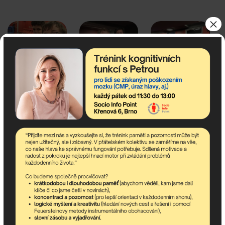
×
< Nordic walking
Přednáška: Ázerbájdžán 18.3. >
Odebírejte newsletter!
newsletter obsahuje nejaktuálnější nadcházející akce