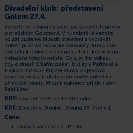
Divadelní klub: představení
KONTAKT
Golem 27.4.
Vydejte se s námi na výlet po stopách legendy
o pražském Golemovi. V hudebně-divadelní
koláži budeme bloudit staletími a vyprávět
příběh pražské židovské komunity, která tolik
přispěla k jedinečnému geniu loci i kulturnímu
bohatství tohoto města. Co z jejího odkazu
zbylo dnes? Císařův pekař, butiky v Pařížské a
tričko s Kafkou? Pojďte znovu objevovat
zmizelá místa, (polo)zapomenuté příběhy i
ztracené osudy. Možná nakonec přijde i sám
Rabi Löw!
KDY:
v neděli 27.4. od 17:00 hodin
KDE:
Divadlo v Dlouhé,
Dlouhá 39, Praha 1
Cena:
osoby s kartičkou ZTP 1 Kč