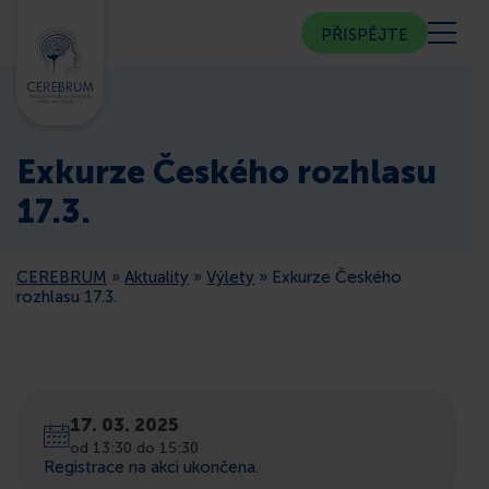
PŘISPĚJTE
KDO JSME
Exkurze Českého rozhlasu
KOMUNITNÍ CENTRUM
17.3.
PORADNA
CEREBRUM
»
Aktuality
»
Výlety
»
Exkurze Českého
rozhlasu 17.3.
VEŘEJNOST
ČLENSTVÍ
17. 03. 2025
od 13:30 do 15:30
CEREBRUM V MÉDIÍCH
Registrace na akci ukončena.