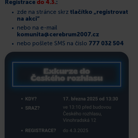
Registrace
do 4.3.
:
zde na stránce skrz
tlačítko „registrovat
na akci“
nebo na e-mail
komunita@cerebrum2007.cz
nebo pošlete SMS na číslo
777 032 504