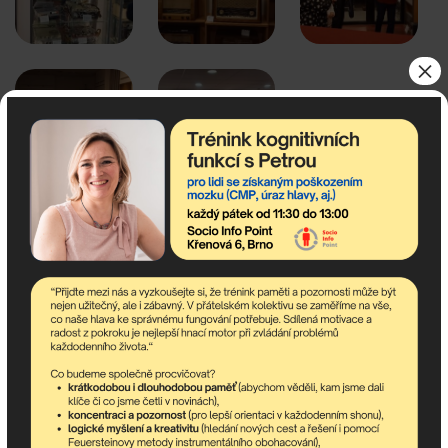
×
< Bowling 20.3.
Artererapeutický workshop s Terkou
na Proseku
– malování na tašky 5.3. >
Odebírejte newsletter!