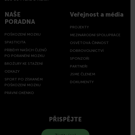
NAŠE
Veřejnost a média
PORADNA
PROJEKTY
POŠKOZENÍ MOZKU
MEZINÁRODNÍ SPOLUPRÁCE
SPASTICITA
OSVĚTOVÁ ČINNOST
PŘÍBĚHY NAŠICH ČLENŮ
DOBROVOLNICTVÍ
PO PORANĚNÍ MOZKU
SPONZOŘI
BROŽURY KE STAŽENÍ
PARTNEŘI
ODKAZY
JSME ČLENEM
SPORT PO ZÍSKANÉM
DOKUMENTY
POŠKOZENÍ MOZKU
PRÁVNÍ OKÉNKO
PŘISPĚJTE