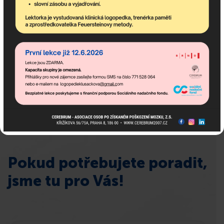
newsletter obsahuje nejaktuálnější nadcházející akce
komunitního centra a dění v asociaci.
Pokud potřebujete poradit,
jsme tu pro Vás!