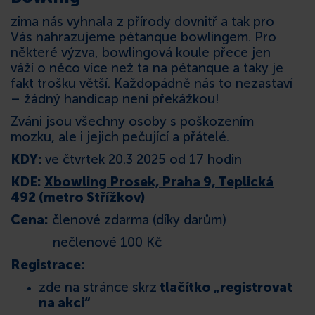
zima nás vyhnala z přírody dovnitř a tak pro
KONTAKT
Vás nahrazujeme pétanque bowlingem. Pro
některé výzva, bowlingová koule přece jen
váží o něco více než ta na pétanque a taky je
fakt trošku větší. Každopádně nás to nezastaví
– žádný handicap není překážkou!
Zváni jsou všechny osoby s poškozením
mozku, ale i jejich pečující a přátelé.
KDY:
ve čtvrtek 20.3 2025 od 17 hodin
KDE:
Xbowling Prosek, Praha 9, Teplická
492 (metro Střížkov)
Cena:
členové zdarma (díky darům)
nečlenové 100 Kč
Registrace:
zde na stránce skrz
tlačítko „registrovat
na akci“