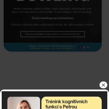
×
< Pochod pro mozek
Exkurze Českého rozhlasu
22.3.
17.3. >