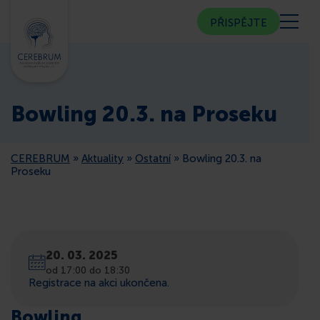
PŘISPĚJTE
KDO JSME
Bowling 20.3. na Proseku
KOMUNITNÍ CENTRUM
CEREBRUM
»
Aktuality
»
Ostatní
»
Bowling 20.3. na
PORADNA
Proseku
VEŘEJNOST
20. 03. 2025
ČLENSTVÍ
od 17:00 do 18:30
Registrace na akci ukončena.
CEREBRUM V MÉDIÍCH
Bowling