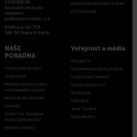
CEREBRUM
INDIVIDUÁLNĚ POSKYTUJEME
Asociace osob po
FOTOGALERIE
získaném
poškození mozku, s.z.
Křižíkova 56/75A
186 00 Praha 8 Karlín
NAŠE
Veřejnost a média
PORADNA
PROJEKTY
POŠKOZENÍ MOZKU
MEZINÁRODNÍ SPOLUPRÁCE
SPASTICITA
OSVĚTOVÁ ČINNOST
PŘÍBĚHY NAŠICH ČLENŮ
DOBROVOLNICTVÍ
PO PORANĚNÍ MOZKU
SPONZOŘI
BROŽURY KE STAŽENÍ
PARTNEŘI
ODKAZY
JSME ČLENEM
SPORT PO ZÍSKANÉM
DOKUMENTY
POŠKOZENÍ MOZKU
PRÁVNÍ OKÉNKO