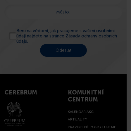
Město:
Beru na vědomí, jak pracujeme s vašimi osobními
údaji najdete na stránce
Zásady ochrany osobních
údajů
.
CEREBRUM
KOMUNITNÍ
CENTRUM
KALENDÁŘ AKCÍ
AKTUALITY
PRAVIDELNĚ POSKYTUJEME