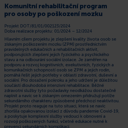
Komunitní rehabilitační program
pro osoby po poškození mozku
Projekt DOT/81/01/002123/2024
Doba realizace projektu: 01/2024 – 12/2024
Hlavním cílem projektu je zlepšení kvality života osob se
získaným poškozením mozku (ZPM) prostřednictvím
pravidelných edukačních a rehabilitačních aktivit,
podporujících zlepšení jejich fyzického a psychického
stavu a na odbourání sociální izolace. Je zaměřen na
podporu a rozvoj kognitivních, exekutivních, fyzických a
komunikačních schopností osob se ZPM a jejich rodin,
pomáhá řešit jejich potřeby v oblasti zdravotní, duševní a
sociální. Pro dosažení pokroku a jeho udržení je důležitou
součástí dlouhodobá intenzivní rehabilitace. Běžné
zdravotní služby tyto požadavky neodkážou dostatečně
naplnit a navíc se k získaným omezením přidružují potíže
sekundárního charakteru způsobené předchozí neaktivitou.
Projekt proto reaguje na tuto situaci, která se navíc
zhoršila opakovanou izolací z důvodu pandemie Covid-19,
a poskytuje komplexní služby vedoucí k obnovení a
rozvoji poškozených funkcí, včetně edukace nutné k
prevenci sekundárních komplikací.