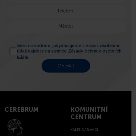
Telefon:
Město:
Beru na vědomí, jak pracujeme s vašimi osobními
údaji najdete na stránce
Zásady ochrany osobních
údajů
.
CEREBRUM
KOMUNITNÍ
CENTRUM
KALENDÁŘ AKCÍ