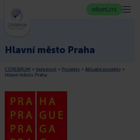
PŘISPĚJTE
KDO JSME
Hlavní město Praha
KOMUNITNÍ CENTRUM
CEREBRUM
»
Veřejnost
»
Projekty
»
Aktuální projekty
»
PORADNA
Hlavní město Praha
VEŘEJNOST
ČLENSTVÍ
CEREBRUM V MÉDIÍCH