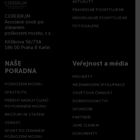
AKTUALITY
PRAVIDELNĚ POSKYTUJEME
CEREBRUM
INDIVIDUÁLNĚ POSKYTUJEME
Asociace osob po
FOTOGALERIE
získaném
poškození mozku, s.z.
Křižíkova 56/75A
186 00 Praha 8 Karlín
NAŠE
Veřejnost a média
PORADNA
PROJEKTY
POŠKOZENÍ MOZKU
MEZINÁRODNÍ SPOLUPRÁCE
SPASTICITA
OSVĚTOVÁ ČINNOST
PŘÍBĚHY NAŠICH ČLENŮ
DOBROVOLNICTVÍ
PO PORANĚNÍ MOZKU
SPONZOŘI
BROŽURY KE STAŽENÍ
PARTNEŘI
ODKAZY
JSME ČLENEM
SPORT PO ZÍSKANÉM
DOKUMENTY
POŠKOZENÍ MOZKU