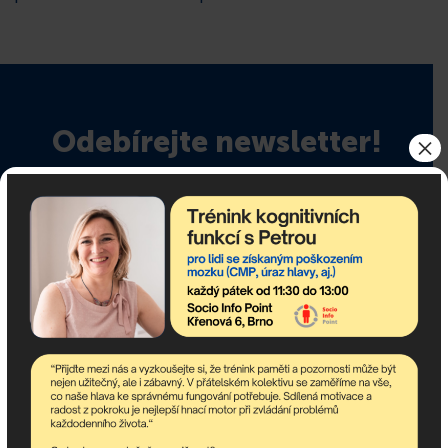
Odebírejte newsletter!
×
newsletter obsahuje nejaktuálnější nadcházející akce
komunitního centra a dění v asociaci.