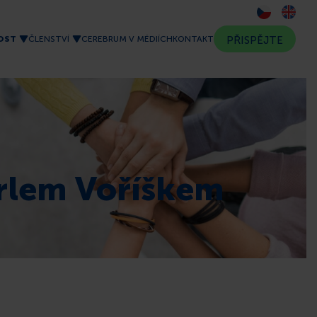
OST
ČLENSTVÍ
CEREBRUM V MÉDIÍCH
KONTAKT
PŘISPĚJTE
rlem Voříškem