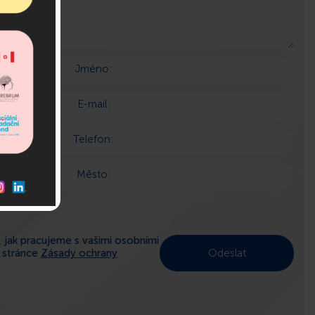
Jméno:
E-mail:
Telefon:
Město:
 jak pracujeme s vašimi osobními
a stránce
Zásady ochrany