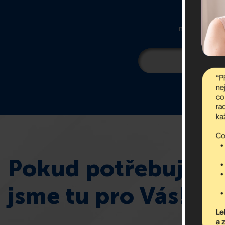
newsletter ob
Pokud potřebujete 
jsme tu pro Vás!