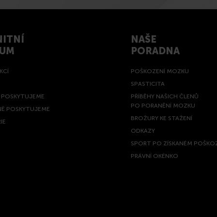
ITNÍ
NAŠE
RUM
PORADNA
KCÍ
POŠKOZENÍ MOZKU
SPASTICITA
Ě POSKYTUJEME
PŘÍBĚHY NAŠICH ČLENŮ
PO PORANĚNÍ MOZKU
NĚ POSKYTUJEME
BROŽURY KE STAŽENÍ
IE
ODKAZY
SPORT PO ZÍSKANÉM POŠKO
PRÁVNÍ OKÉNKO