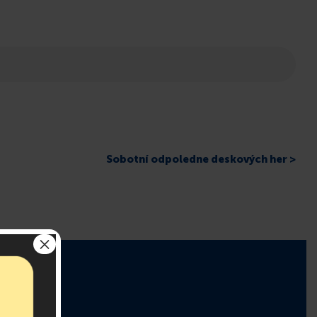
Sobotní odpoledne deskových her >
×
r!