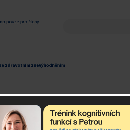
eno pouze pro členy.
í se zdravotním znevýhodněním
debírejte newslette