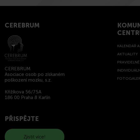
CEREBRUM
KOMUN
CENT
KALENDÁŘ A
AKTUALITY
PRAVIDELN
CEREBRUM
INDIVIDUÁL
Asociace osob po získaném
FOTOGALER
poškození mozku, s.z.
Křižíkova 56/75A
186 00 Praha 8 Karlín
PŘISPĚJTE
Zjistit více!