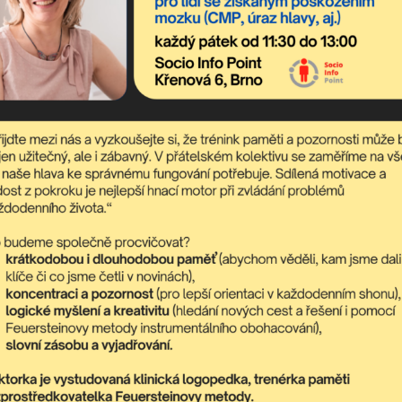
sahuje nejaktuálnější nadcházející akce komunitního centra a dění
poradit,