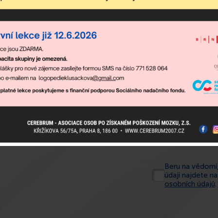
Beru na vědomí,
údaji najdete n
osobních údajů
.