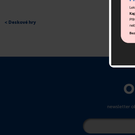
< Deskové hry
O
newsletter ob