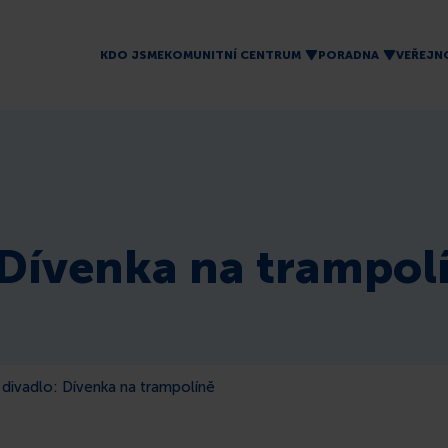
KDO JSME
KOMUNITNÍ CENTRUM
PORADNA
VEŘEJN
 Dívenka na trampol
divadlo: Dívenka na trampolíně