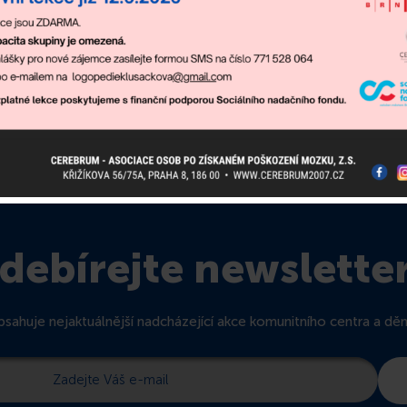
debírejte newslette
sahuje nejaktuálnější nadcházející akce komunitního centra a dění