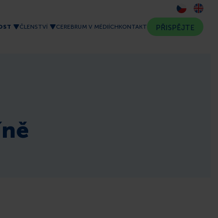
OST
ČLENSTVÍ
CEREBRUM V MÉDIÍCH
KONTAKT
PŘISPĚJTE
íně