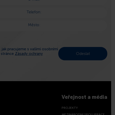
Telefon:
Město:
 jak pracujeme s vašimi osobními
a stránce
Zásady ochrany
Veřejnost a média
PROJEKTY
MEZINÁRODNÍ SPOLUPRÁCE