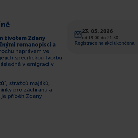
íně
23. 05. 2026
ým životem Zdeny
od 19:00 do 21:30
Registrace na akci ukončena.
čnými romanopisci a
 trochu neprávem ve
jejich specifickou tvorbu
následně v emigraci v
ů“, strážců majáků,
dmínky pro záchranu a
o je příběh Zdeny