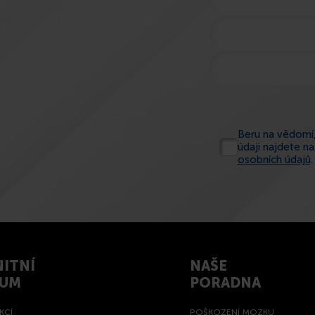
Beru na vědomí,
údaji najdete n
osobních údajů
.
ITNÍ
NAŠE
RUM
PORADNA
KCÍ
POŠKOZENÍ MOZKU