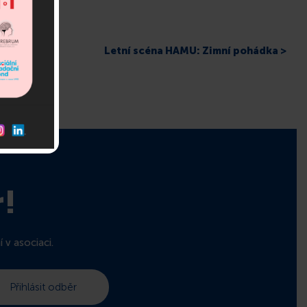
Letní scéna HAMU: Zimní pohádka >
r!
 v asociaci.