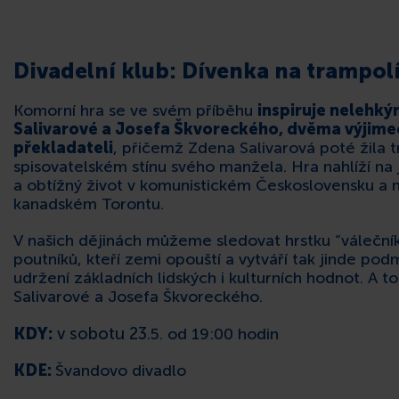
Divadelní klub: Dívenka na trampol
Komorní hra se ve svém příběhu
inspiruje nelehk
Salivarové a Josefa Škvoreckého, dvěma výjime
překladateli
, přičemž Zdena Salivarová poté žila
spisovatelském stínu svého manžela. Hra nahlíží na 
a obtížný život v komunistickém Československu a 
kanadském Torontu.
V našich dějinách můžeme sledovat hrstku “válečník
poutníků, kteří zemi opouští a vytváří tak jinde po
udržení základních lidských i kulturních hodnot. A t
Salivarové a Josefa Škvoreckého.
KDY:
v sobotu 23
.5. od 19:00 hodin
KDE:
Švandovo divadlo