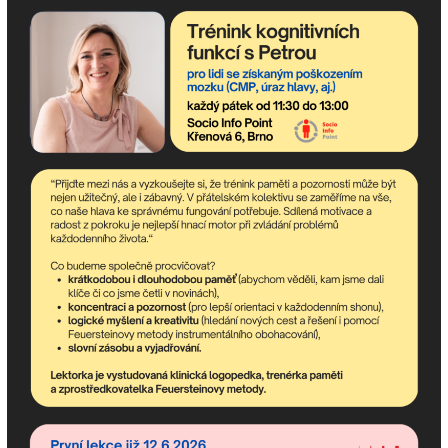
< Švandovo divadlo: Dívenka
Letní scéna Musea
na trampolíně
Kampa: Marta >
Odebírejte newsletter!
newsletter obsahuje nejaktuálnější nadcházející akce
komunitního centra a dění v asociaci.