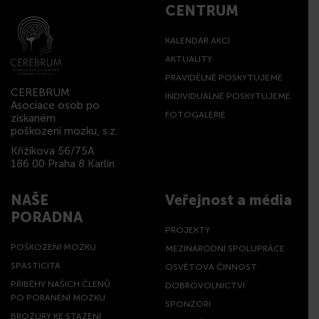
CENTRUM
KALENDÁŘ AKCÍ
AKTUALITY
PRAVIDELNĚ POSKYTUJEME
CEREBRUM
INDIVIDUÁLNĚ POSKYTUJEME
Asociace osob po
FOTOGALERIE
získaném
poškození mozku, s.z.
Křižíkova 56/75A
186 00 Praha 8 Karlín
NAŠE
Veřejnost a média
PORADNA
PROJEKTY
POŠKOZENÍ MOZKU
MEZINÁRODNÍ SPOLUPRÁCE
SPASTICITA
OSVĚTOVÁ ČINNOST
PŘÍBĚHY NAŠICH ČLENŮ
DOBROVOLNICTVÍ
PO PORANĚNÍ MOZKU
SPONZOŘI
BROŽURY KE STAŽENÍ