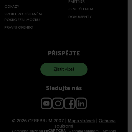
PARTNEŘI
ODKAZY
JSME ČLENEM
SPORT PO ZÍSKANÉM
DOKUMENTY
POŠKOZENÍ MOZKU
PRÁVNÍ OKÉNKO
PŘISPĚJTE
Zjistit více!
Sledujte nás
© 2026 CEREBRUM 2007 |
Mapa stránek
|
Ochrana
soukromí
Chráněno službou
reCAPTCHA
|
Ochrana soukromí
-
Smluvní