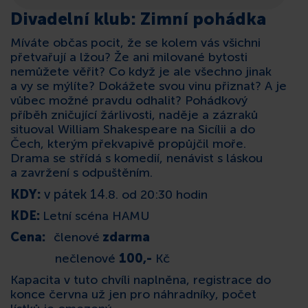
Divadelní klub: Zimní pohádka
KONTAKT
Míváte občas pocit, že se kolem vás všichni
přetvařují a lžou? Že ani milované bytosti
nemůžete věřit? Co když je ale všechno jinak
a vy se mýlíte? Dokážete svou vinu přiznat? A je
vůbec možné pravdu odhalit? Pohádkový
příběh zničující žárlivosti, naděje a zázraků
situoval William Shakespeare na Sicílii a do
Čech, kterým překvapivě propůjčil moře.
Drama se střídá s komedií, nenávist s láskou
a zavržení s odpuštěním.
KDY:
v pátek 14
.8. od 20:30 hodin
KDE:
Letní scéna HAMU
Cena:
členové
zdarma
nečlenové
100,-
Kč
Kapacita v tuto chvíli naplněna, registrace do
konce června už jen pro náhradníky, počet