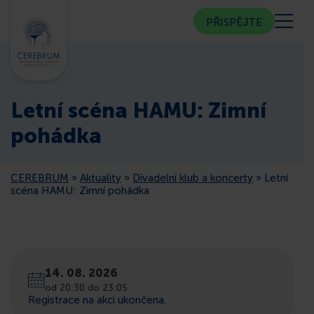
PŘISPĚJTE
KDO JSME
Letní scéna HAMU: Zimní
KOMUNITNÍ CENTRUM
pohádka
PORADNA
CEREBRUM
»
Aktuality
»
Divadelní klub a koncerty
»
Letní
scéna HAMU: Zimní pohádka
VEŘEJNOST
ČLENSTVÍ
14. 08. 2026
od 20:30 do 23:05
CEREBRUM V MÉDIÍCH
Registrace na akci ukončena.