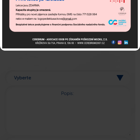
Pokud potřebujete poradit,
jsme tu pro Vás!
Popis: