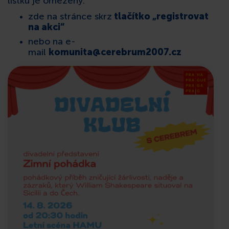
lístků je omezený.
zde na stránce skrz
tlačítko „registrovat
na akci“
nebo na e-
mail
komunita@cerebrum2007.cz