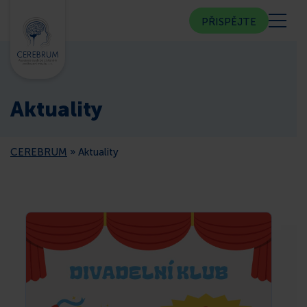
PŘISPĚJTE
KDO JSME
Aktuality
KOMUNITNÍ CENTRUM
CEREBRUM
»
Aktuality
PORADNA
VEŘEJNOST
ČLENSTVÍ
CEREBRUM V MÉDIÍCH