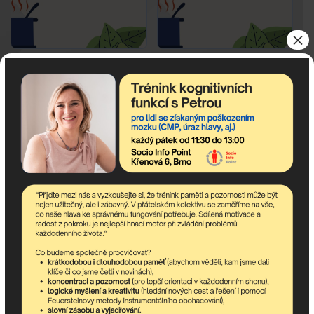
×
Společné vaření
Společné vaření
Celý článek
Celý článek
Previous
1
2
3
4
5
6
7
8
9
10
11
40
41
Next
Odebírejte newsletter!