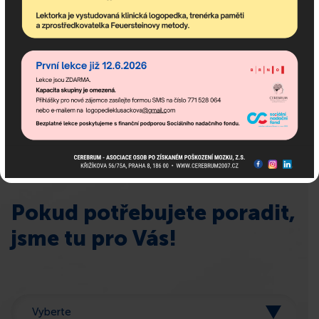
newsletter obsahuje nejaktuálnější nadcházející akce
komunitního centra a dění v asociaci.
Pokud potřebujete poradit,
jsme tu pro Vás!