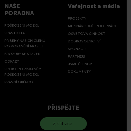
NAŠE
Veřejnost a média
PORADNA
PROJEKTY
POŠKOZENÍ MOZKU
MEZINÁRODNÍ SPOLUPRÁCE
SPASTICITA
OSVĚTOVÁ ČINNOST
PŘÍBĚHY NAŠICH ČLENŮ
DOBROVOLNICTVÍ
PO PORANĚNÍ MOZKU
SPONZOŘI
BROŽURY KE STAŽENÍ
PARTNEŘI
ODKAZY
JSME ČLENEM
SPORT PO ZÍSKANÉM
DOKUMENTY
POŠKOZENÍ MOZKU
PRÁVNÍ OKÉNKO
PŘISPĚJTE
Zjistit více!