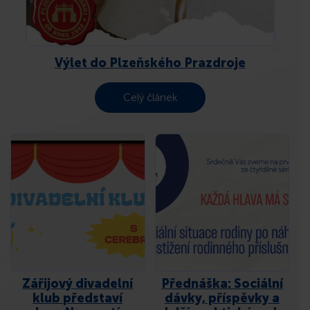
KONTAKT
Výlet do Plzeňského Prazdroje
Celý článek
Zářijový divadelní
Přednáška: Sociální
klub představí
dávky, příspěvky a