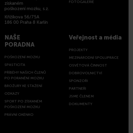
FOTOGALERIE
získaném
poškození mozku, s.z.
Křižíkova 56/75A
186 00 Praha 8 Karlín
NAŠE
Veřejnost a média
PORADNA
PROJEKTY
POŠKOZENÍ MOZKU
MEZINÁRODNÍ SPOLUPRÁCE
SPASTICITA
OSVĚTOVÁ ČINNOST
PŘÍBĚHY NAŠICH ČLENŮ
DOBROVOLNICTVÍ
PO PORANĚNÍ MOZKU
SPONZOŘI
BROŽURY KE STAŽENÍ
PARTNEŘI
ODKAZY
JSME ČLENEM
SPORT PO ZÍSKANÉM
DOKUMENTY
POŠKOZENÍ MOZKU
PRÁVNÍ OKÉNKO