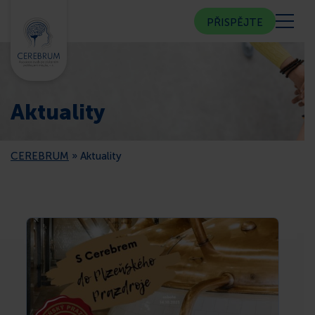
PŘISPĚJTE
KDO JSME
Aktuality
KOMUNITNÍ CENTRUM
CEREBRUM
»
Aktuality
PORADNA
VEŘEJNOST
ČLENSTVÍ
CEREBRUM V MÉDIÍCH