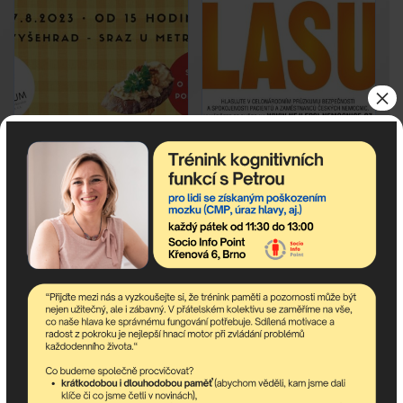
×
Srpnový piknik na
Hlasujte o nejlepší
Vyšehradě 17.8.2023
nemocnici 2023
Celý článek
Celý článek
Previous
1
2
31
32
33
34
35
36
37
38
39
40
41
Next