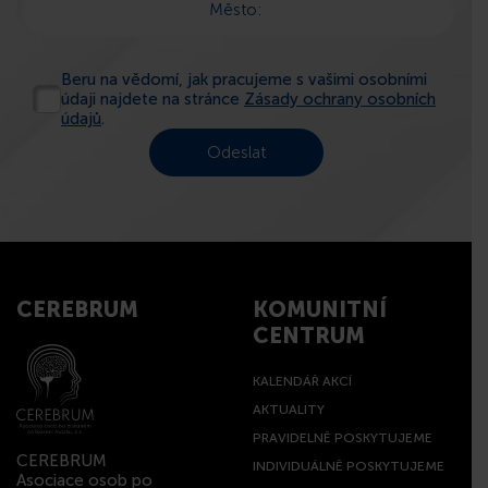
Město:
Beru na vědomí, jak pracujeme s vašimi osobními
údaji najdete na stránce
Zásady ochrany osobních
údajů
.
CEREBRUM
KOMUNITNÍ
CENTRUM
KALENDÁŘ AKCÍ
AKTUALITY
PRAVIDELNĚ POSKYTUJEME
CEREBRUM
INDIVIDUÁLNĚ POSKYTUJEME
Asociace osob po