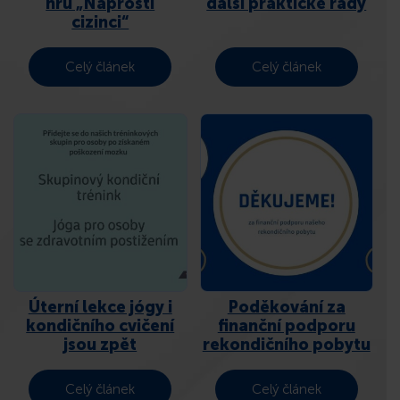
hru „Naprostí
další praktické rady
cizinci“
Celý článek
Celý článek
Úterní lekce jógy i
Poděkování za
kondičního cvičení
finanční podporu
jsou zpět
rekondičního pobytu
Celý článek
Celý článek