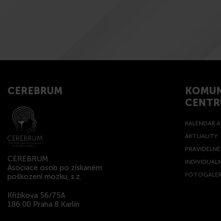
CEREBRUM
KOMUN
CENT
KALENDÁŘ A
AKTUALITY
PRAVIDELN
CEREBRUM
INDIVIDUÁL
Asociace osob po získaném
FOTOGALER
poškození mozku, s.z.
Křižíkova 56/75A
186 00 Praha 8 Karlín