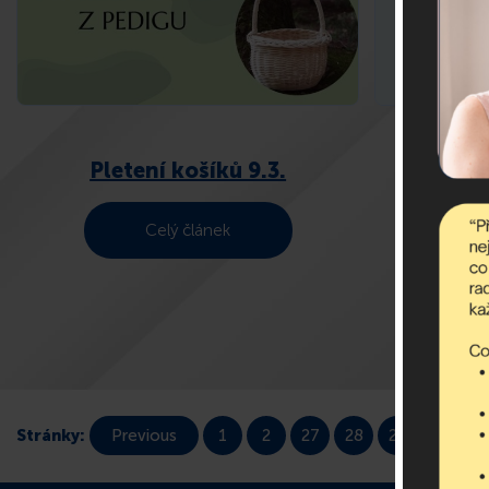
Pletení košíků 9.3.
Re
Celý článek
Stránky:
Previous
1
2
27
28
29
30
3