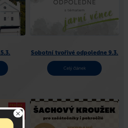
5.3.
Sobotní tvořivé odpoledne 9.3.
Celý článek
×