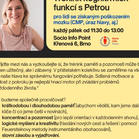
laxace od 5.2.
Jóga
Celý článek
Celý článek
1
32
33
34
35
40
41
Next