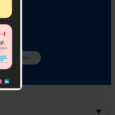
r!
 v asociaci.