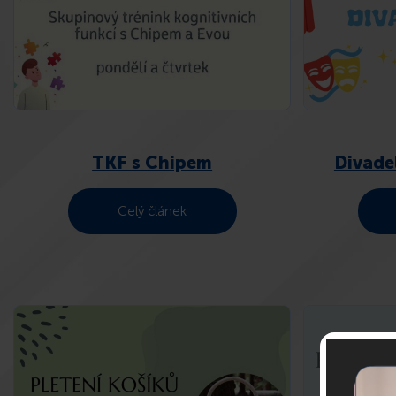
TKF s Chipem
Divade
Celý článek