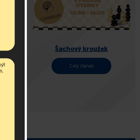
Šachový kroužek
Celý článek