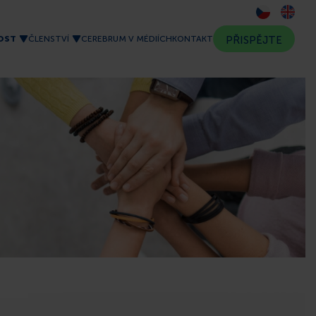
OST
ČLENSTVÍ
CEREBRUM V MÉDIÍCH
KONTAKT
PŘISPĚJTE