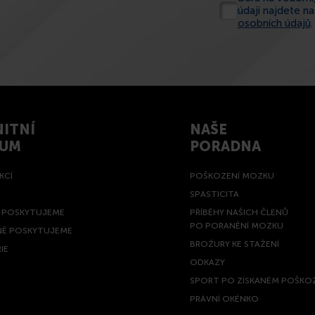
údaji najdete n
osobních údajů
.
ITNÍ
NAŠE
RUM
PORADNA
KCÍ
POŠKOZENÍ MOZKU
SPASTICITA
Ě POSKYTUJEME
PŘÍBĚHY NAŠICH ČLENŮ
PO PORANĚNÍ MOZKU
NĚ POSKYTUJEME
BROŽURY KE STAŽENÍ
IE
ODKAZY
SPORT PO ZÍSKANÉM POŠKO
PRÁVNÍ OKÉNKO