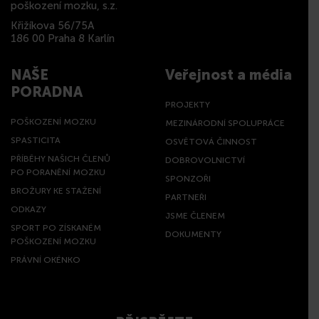
poškození mozku, s.z.
Křižíkova 56/75A
186 00 Praha 8 Karlín
NAŠE
Veřejnost a média
PORADNA
PROJEKTY
POŠKOZENÍ MOZKU
MEZINÁRODNÍ SPOLUPRÁCE
SPASTICITA
OSVĚTOVÁ ČINNOST
PŘÍBĚHY NAŠICH ČLENŮ
DOBROVOLNICTVÍ
PO PORANĚNÍ MOZKU
SPONZOŘI
BROŽURY KE STAŽENÍ
PARTNEŘI
ODKAZY
JSME ČLENEM
SPORT PO ZÍSKANÉM
DOKUMENTY
POŠKOZENÍ MOZKU
PRÁVNÍ OKÉNKO