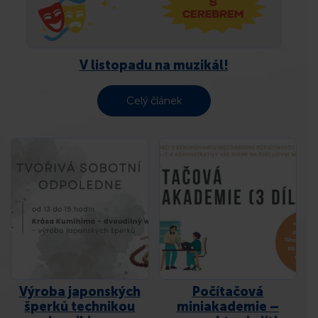
KONTAKT
V listopadu na muzikál!
Celý článek
Výroba japonských
Počítačová
šperků technikou
miniakademie –