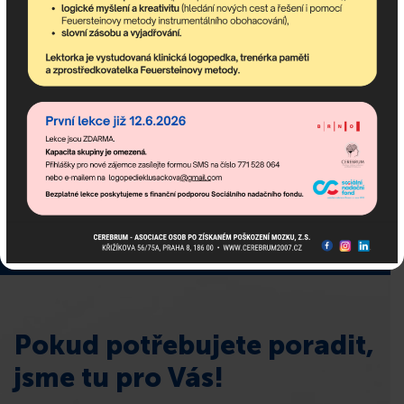
Odebírejte newsletter!
newsletter obsahuje nejaktuálnější nadcházející akce
komunitního centra a dění v asociaci.
Pokud potřebujete poradit,
jsme tu pro Vás!