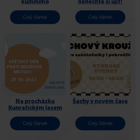
kumihimo
nenechte si ujít!
Celý článek
Celý článek
Na procházku
Šachy v novém čase
Kunratickým lesem
Celý článek
Celý článek