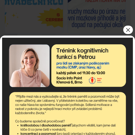
×
V říjnu do Divadla
Přednáška v rámci
Bez Zábradlí
Mezinárodního dne
pečujících
Celý článek
Celý článek
Previous
1
2
30
31
32
33
34
35
36
37
38
39
40
41
Next