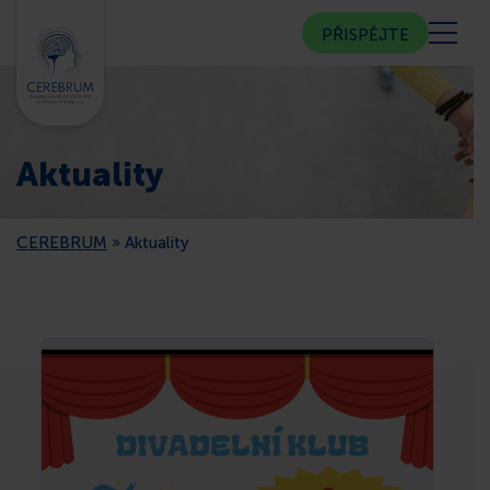
PŘISPĚJTE
KDO JSME
Aktuality
KOMUNITNÍ CENTRUM
CEREBRUM
»
Aktuality
PORADNA
VEŘEJNOST
ČLENSTVÍ
CEREBRUM V MÉDIÍCH