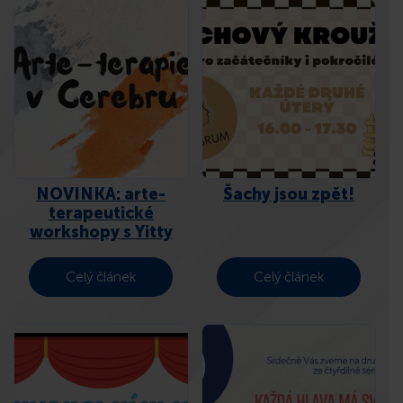
NOVINKA: arte-
Šachy jsou zpět!
terapeutické
workshopy s Yitty
Celý článek
Celý článek