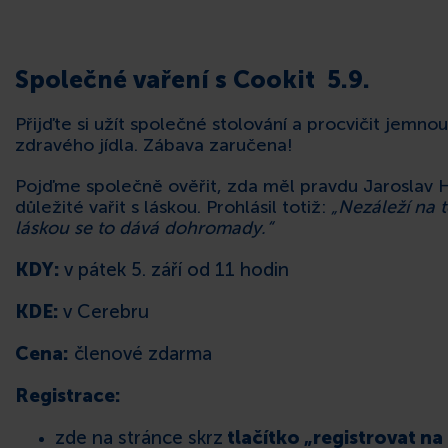
Společné vaření s Cookit 5.9.
Přijďte si užít společné stolování a procvičit jemnou
zdravého jídla. Zábava zaručena!
Pojďme společně ověřit, zda měl pravdu Jaroslav Ha
důležité vařit s láskou. Prohlásil totiž:
„Nezáleží na to
láskou se to dává dohromady.“
KDY:
v pátek 5. září od 11 hodin
KDE:
v Cerebru
Cena:
členové zdarma
Registrace:
zde na stránce skrz
tlačítko „registrovat na