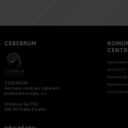
CEREBRUM
KOMUN
CENT
KALENDÁŘ A
AKTUALITY
PRAVIDELN
CEREBRUM
INDIVIDUÁL
Asociace osob po získaném
FOTOGALER
poškození mozku, s.z.
Křižíkova 56/75A
186 00 Praha 8 Karlín