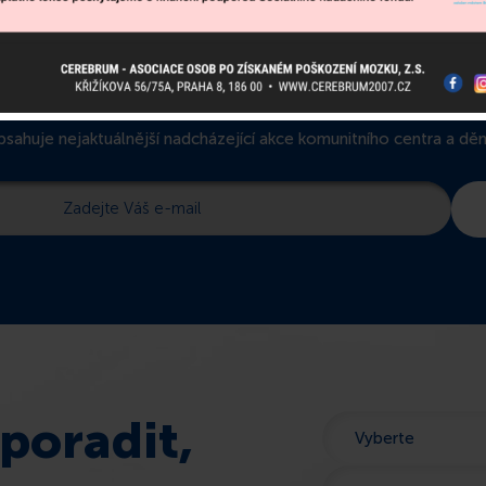
debírejte newslette
sahuje nejaktuálnější nadcházející akce komunitního centra a dění
poradit,