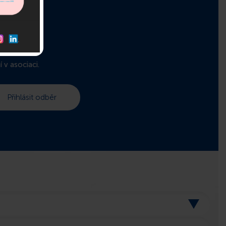
r!
 v asociaci.