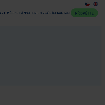
OST
ČLENSTVÍ
CEREBRUM V MÉDIÍCH
KONTAKT
PŘISPĚJTE