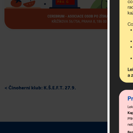
< Činoherní klub: K.Š.E.F.T. 27.9.