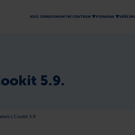
KDO JSME
KOMUNITNÍ CENTRUM
PORADNA
VEŘEJN
ookit 5.9.
ření s Cookit 5.9.