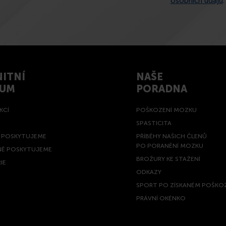
osobních údajů
.
ITNÍ
NAŠE
RUM
PORADNA
KCÍ
POŠKOZENÍ MOZKU
SPASTICITA
Ě POSKYTUJEME
PŘÍBĚHY NAŠICH ČLENŮ
PO PORANĚNÍ MOZKU
NĚ POSKYTUJEME
BROŽURY KE STAŽENÍ
IE
ODKAZY
SPORT PO ZÍSKANÉM POŠKO
PRÁVNÍ OKÉNKO