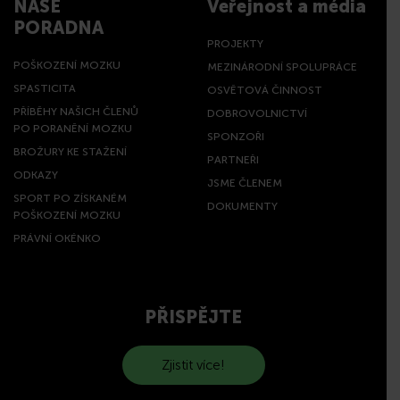
NAŠE
Veřejnost a média
PORADNA
PROJEKTY
POŠKOZENÍ MOZKU
MEZINÁRODNÍ SPOLUPRÁCE
SPASTICITA
OSVĚTOVÁ ČINNOST
PŘÍBĚHY NAŠICH ČLENŮ
DOBROVOLNICTVÍ
PO PORANĚNÍ MOZKU
SPONZOŘI
BROŽURY KE STAŽENÍ
PARTNEŘI
ODKAZY
JSME ČLENEM
SPORT PO ZÍSKANÉM
DOKUMENTY
POŠKOZENÍ MOZKU
PRÁVNÍ OKÉNKO
PŘISPĚJTE
Zjistit více!