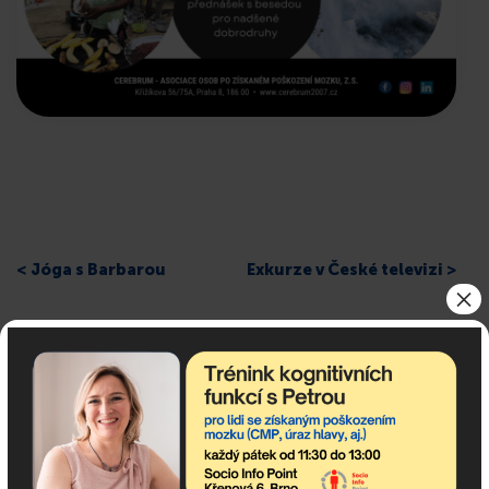
< Jóga s Barbarou
Exkurze v České televizi >
×
Odebírejte newsletter!
newsletter obsahuje nejaktuálnější nadcházející akce