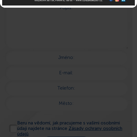
Popis:
Jméno:
E-mail:
Telefon:
Město:
Beru na vědomí, jak pracujeme s vašimi osobními
údaji najdete na stránce
Zásady ochrany osobních
údajů
.