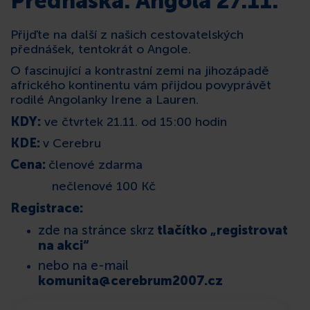
Přednáška: Angola 27.11.
KONTAKT
Přijďte na další z našich cestovatelských
přednášek, tentokrát o Angole.
O fascinující a kontrastní zemi na jihozápadě
afrického kontinentu vám přijdou povyprávět
rodilé Angolanky Irene a Lauren.
KDY:
ve čtvrtek 21.11. od 15:00 hodin
KDE:
v Cerebru
Cena:
členové zdarma
nečlenové 100 Kč
Registrace:
zde na stránce skrz
tlačítko „registrovat
na akci“
nebo na e-mail
komunita@cerebrum2007.cz