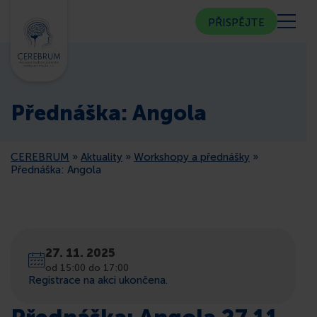
PŘISPĚJTE
KDO JSME
Přednáška: Angola
KOMUNITNÍ CENTRUM
CEREBRUM
»
Aktuality
»
Workshopy a přednášky
»
PORADNA
Přednáška: Angola
VEŘEJNOST
27. 11. 2025
ČLENSTVÍ
od 15:00 do 17:00
Registrace na akci ukončena.
CEREBRUM V MÉDIÍCH