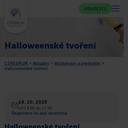
PŘISPĚJTE
KDO JSME
Halloweenské tvoření
KOMUNITNÍ CENTRUM
CEREBRUM
»
Aktuality
»
Workshopy a přednášky
»
PORADNA
Halloweenské tvoření
VEŘEJNOST
18. 10. 2025
ČLENSTVÍ
od 14:00 do 17:00
Registrace na akci ukončena.
CEREBRUM V MÉDIÍCH
Halloweenské tvoření