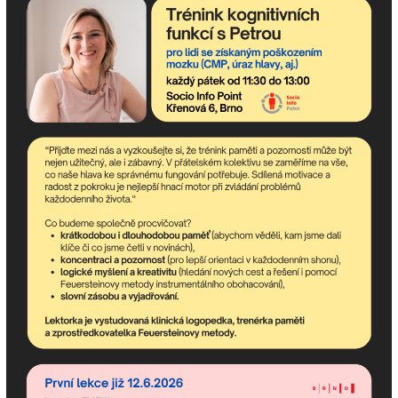
< Divadlo Hybernia: Česká mše vánoční
TKF s Chipem >
Odebírejte newsletter!
newsletter obsahuje nejaktuálnější nadcházející akce
komunitního centra a dění v asociaci.