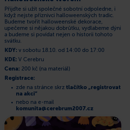
Přijďte si užít společné sobotní odpoledne, i
KONTAKT
když nejste příznivci halloweenských tradic.
Budeme tvořit halloweenské dekorace,
upečeme si nějakou dobrůtku, vydlabeme dýni
a budeme si povídat nejen o historii tohoto
svátku.
KDY:
v sobotu 18.10. od 14:00 do
17:00
KDE:
V Cerebru
Cena:
200 kč (na materiál)
Registrace:
zde na stránce skrz
tlačítko „registrovat
na akci“
nebo na e-mail
komunita@cerebrum2007.cz