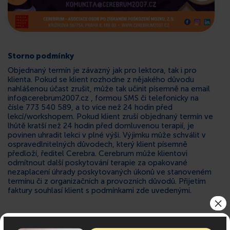
Storno podmínky
Objednaný termín je závazný jak pro lektora, tak i pro
klienta. Pokud se klient rozhodne z nějakého důvodu
nahlášenou účast zrušit, může tak učinit písemně na email
info@cerebrum2007.cz , formou SMS či telefonicky na
čísle 773 540 589, a to více než 24 hodin před
lekcí/workshopem. Pokud klient zruší objednaný termín ve
lhůtě kratší než 24 hodin před domluvenou terapií, je
povinen uhradit lekci v plné výši. Výjimku může schválit v
ospravedlnitelných důvodech, který klient písemně
předloží, ředitel Cerebra. Cerebrum může klientovi
odmítnout další poskytování terapie za opakované
nezaplacení úhrady poskytovaných úkonů ve stanoveném
termínu či z organizačních a provozních důvodů. Přijetím
faktury souhlasí klient s podmínkami zde uvedenými.
×