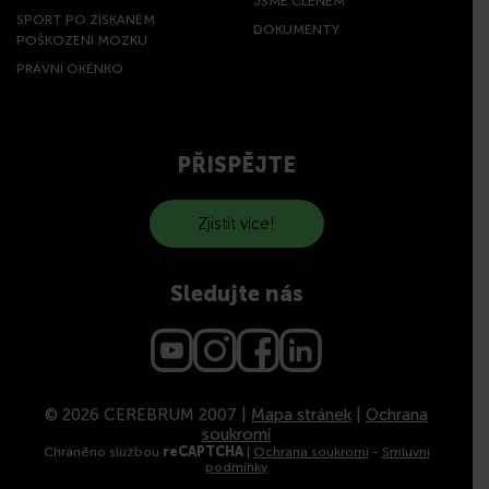
JSME ČLENEM
SPORT PO ZÍSKANÉM
DOKUMENTY
POŠKOZENÍ MOZKU
PRÁVNÍ OKÉNKO
PŘISPĚJTE
Zjistit více!
Sledujte nás
© 2026 CEREBRUM 2007 |
Mapa stránek
|
Ochrana
soukromí
Chráněno službou
reCAPTCHA
|
Ochrana soukromí
-
Smluvní
podmínky