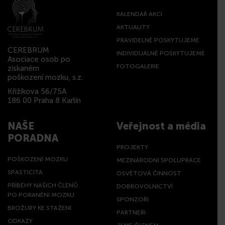
KALENDÁŘ AKCÍ
AKTUALITY
PRAVIDELNĚ POSKYTUJEME
CEREBRUM
INDIVIDUÁLNĚ POSKYTUJEME
Asociace osob po
FOTOGALERIE
získaném
poškození mozku, s.z.
Křižíkova 56/75A
186 00 Praha 8 Karlín
NAŠE
Veřejnost a média
PORADNA
PROJEKTY
POŠKOZENÍ MOZKU
MEZINÁRODNÍ SPOLUPRÁCE
SPASTICITA
OSVĚTOVÁ ČINNOST
PŘÍBĚHY NAŠICH ČLENŮ
DOBROVOLNICTVÍ
PO PORANĚNÍ MOZKU
SPONZOŘI
BROŽURY KE STAŽENÍ
PARTNEŘI
ODKAZY