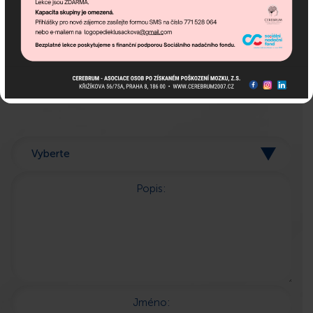
Pokud potřebujete poradit,
jsme tu pro Vás!
Popis:
Jméno: