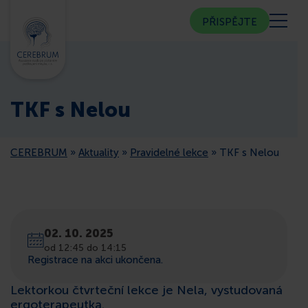
PŘISPĚJTE
KDO JSME
TKF s Nelou
KOMUNITNÍ CENTRUM
CEREBRUM
»
Aktuality
»
Pravidelné lekce
»
TKF s Nelou
PORADNA
VEŘEJNOST
02. 10. 2025
ČLENSTVÍ
od 12:45 do 14:15
Registrace na akci ukončena.
CEREBRUM V MÉDIÍCH
Lektorkou čtvrteční lekce je Nela, vystudovaná
ergoterapeutka.