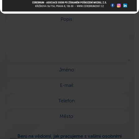
Popis:
Jméno:
E-mail:
Telefon:
Město:
Beru na vědomí, jak pracujeme s vašimi osobními