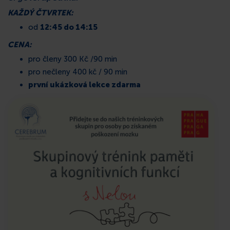
KAŽDÝ ČTVRTEK
:
KONTAKT
od
12:45 do 14:15
CENA:
pro členy 300 Kč /90 min
pro nečleny 400 kč / 90 min
první ukázková lekce zdarma