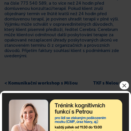
na čísle 773 540 589, a to více než 24 hodin před
domluvenou konzultací/terapií. Pokud klient zruší
objednaný termín ve lhůtě kratší než 24 hodin před
domluvenou terapií, je povinen uhradit terapii v plné výši.
Výjimku může schválit v ospravedlnitelných důvodech,
který klient písemně předloží, ředitel Cerebra. Cerebrum
může klientovi odmítnout další poskytování terapie za
opakované nezaplacení úhrady poskytovaných úkonů ve
stanoveném termínu či z organizačních a provozních
důvodů. Přijetím faktury souhlasí klient s podmínkami zde
uvedenými.
×
< Komunikační workshop s Míšou
TKF s Nelou >
Odebírejte newsletter!