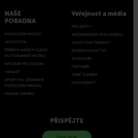
NAŠE
Veřejnost a média
PORADNA
PROJEKTY
POŠKOZENÍ MOZKU
MEZINÁRODNÍ SPOLUPRÁCE
SPASTICITA
OSVĚTOVÁ ČINNOST
PŘÍBĚHY NAŠICH ČLENŮ
DOBROVOLNICTVÍ
PO PORANĚNÍ MOZKU
SPONZOŘI
BROŽURY KE STAŽENÍ
PARTNEŘI
ODKAZY
JSME ČLENEM
SPORT PO ZÍSKANÉM
DOKUMENTY
POŠKOZENÍ MOZKU
PRÁVNÍ OKÉNKO
PŘISPĚJTE
Zjistit více!