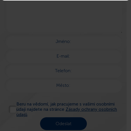
Jméno:
E-mail:
Telefon:
Město:
Beru na vědomí, jak pracujeme s vašimi osobními
údaji najdete na stránce
Zásady ochrany osobních
údajů
.