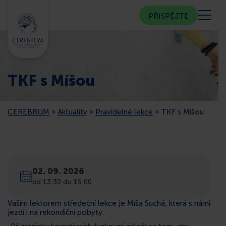
PŘISPĚJTE
KDO JSME
TKF s Míšou
KOMUNITNÍ CENTRUM
CEREBRUM
»
Aktuality
»
Pravidelné lekce
»
TKF s Míšou
PORADNA
VEŘEJNOST
02. 09. 2026
ČLENSTVÍ
od 13:30 do 15:00
Vaším lektorem středeční lekce je Míša Suchá, která s námi
CEREBRUM V MÉDIÍCH
jezdí i na rekondiční pobyty.