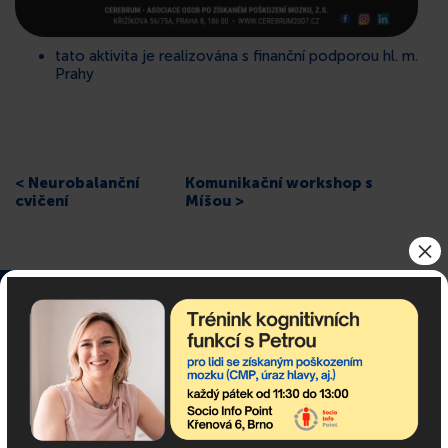
tato aktivita je realizována s finanční podporou hl. m.
Prahy
< Neurobalanční
Komunikační workshop s
cvičení
Míšou >
×
Odebírejte newsletter!
newsletter obsahuje nejaktuálnější nadcházející akce
komunitního centra a dění v asociaci.