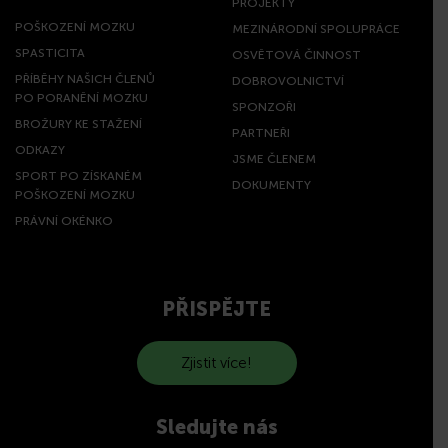
PROJEKTY
POŠKOZENÍ MOZKU
MEZINÁRODNÍ SPOLUPRÁCE
SPASTICITA
OSVĚTOVÁ ČINNOST
PŘÍBĚHY NAŠICH ČLENŮ
DOBROVOLNICTVÍ
PO PORANĚNÍ MOZKU
SPONZOŘI
BROŽURY KE STAŽENÍ
PARTNEŘI
ODKAZY
JSME ČLENEM
SPORT PO ZÍSKANÉM
DOKUMENTY
POŠKOZENÍ MOZKU
PRÁVNÍ OKÉNKO
PŘISPĚJTE
Zjistit více!
Sledujte nás