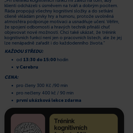
„Při tréninku kognitivních funkcí mi záleží na tom, aby
klienti odcházeli s úsměvem na tváři a dobrým pocitem.
KONTAKT
Ráda propojuji všechny kognitivní složky a do setkání
cíleně vkládám prvky hry a humoru, protože uvolněná
atmosféra podporuje motivaci a usnadňuje učení. Věřím,
že spojení odbornosti a hravých technik přináší chuť
objevovat nové možnosti. Chci také ukázat, že trénink
kognitivních funkcí není jen o pracovních listech, ale že jej
lze nenápadně zařadit i do každodenního života.“
KAŽDOU STŘEDU
:
od
13:30 do 15:00
hodin
v Cerebru
CENA:
pro členy 300 Kč /90 min
pro nečleny 400 kč / 90 min
první ukázková lekce zdarma