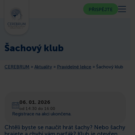
PŘISPĚJTE
KDO JSME
Šachový klub
KOMUNITNÍ CENTRUM
CEREBRUM
»
Aktuality
»
Pravidelné lekce
»
Šachový klub
PORADNA
VEŘEJNOST
06. 01. 2026
ČLENSTVÍ
od 14:30 do 16:00
Registrace na akci ukončena.
CEREBRUM V MÉDIÍCH
Chtěli byste se naučit hrát šachy? Nebo šachy
hrajete a chybí vám parťák? Klub je otevřen