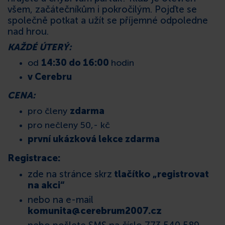
všem, začátečníkům i pokročilým. Pojďte se
KONTAKT
společně potkat a užít se příjemné odpoledne
nad hrou.
KAŽDÉ ÚTERÝ
:
od
14:30 do 16:00
hodin
v Cerebru
CENA:
pro členy
zdarma
pro nečleny 50,- kč
první ukázková lekce zdarma
Registrace:
zde na stránce skrz
tlačítko „registrovat
na akci“
nebo na e-mail
komunita@cerebrum2007.cz