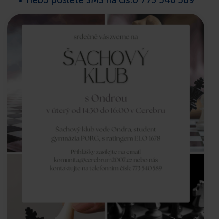
nebo pošlete SMS na číslo 773 540 589