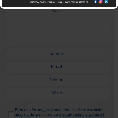
Popis:
Jméno:
E-mail:
Telefon:
Město:
Beru na vědomí, jak pracujeme s vašimi osobními
údaji najdete na stránce
Zásady ochrany osobních