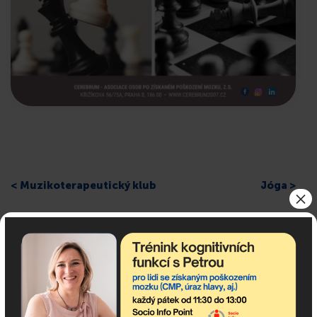
< Muzikoterapeutický klub
Jóga >
×
Odebírejte newsletter!