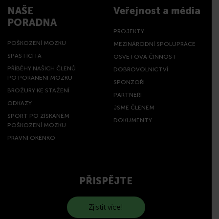
NAŠE
Veřejnost a média
PORADNA
PROJEKTY
POŠKOZENÍ MOZKU
MEZINÁRODNÍ SPOLUPRÁCE
SPASTICITA
OSVĚTOVÁ ČINNOST
PŘÍBĚHY NAŠICH ČLENŮ
DOBROVOLNICTVÍ
PO PORANĚNÍ MOZKU
SPONZOŘI
BROŽURY KE STAŽENÍ
PARTNEŘI
ODKAZY
JSME ČLENEM
SPORT PO ZÍSKANÉM
DOKUMENTY
POŠKOZENÍ MOZKU
PRÁVNÍ OKÉNKO
PŘISPĚJTE
Zjistit více!