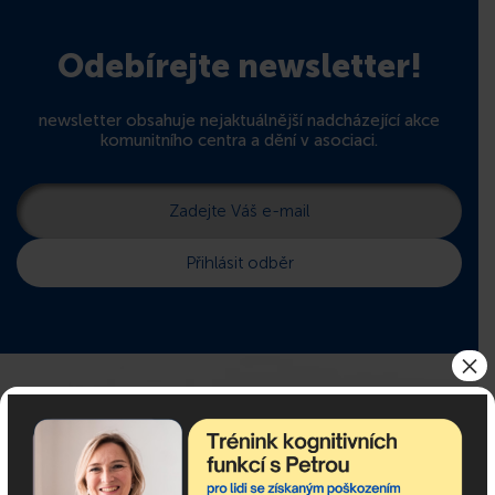
Odebírejte newsletter!
newsletter obsahuje nejaktuálnější nadcházející akce
komunitního centra a dění v asociaci.
×
Pokud potřebujete poradit,
jsme tu pro Vás!