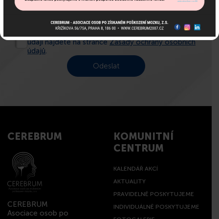
Město:
Beru na vědomí, jak pracujeme s vašimi osobními
údaji najdete na stránce
Zásady ochrany osobních
údajů
.
CEREBRUM
KOMUNITNÍ
CENTRUM
KALENDÁŘ AKCÍ
AKTUALITY
PRAVIDELNĚ POSKYTUJEME
CEREBRUM
INDIVIDUÁLNĚ POSKYTUJEME
Asociace osob po