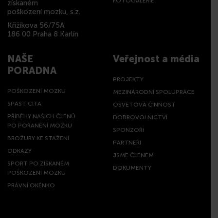
FOTOGALERIE
získaném
poškození mozku, s.z.
Křižíkova 56/75A
186 00 Praha 8 Karlín
NAŠE
Veřejnost a média
PORADNA
PROJEKTY
POŠKOZENÍ MOZKU
MEZINÁRODNÍ SPOLUPRÁCE
SPASTICITA
OSVĚTOVÁ ČINNOST
PŘÍBĚHY NAŠICH ČLENŮ
DOBROVOLNICTVÍ
PO PORANĚNÍ MOZKU
SPONZOŘI
BROŽURY KE STAŽENÍ
PARTNEŘI
ODKAZY
JSME ČLENEM
SPORT PO ZÍSKANÉM
DOKUMENTY
POŠKOZENÍ MOZKU
PRÁVNÍ OKÉNKO