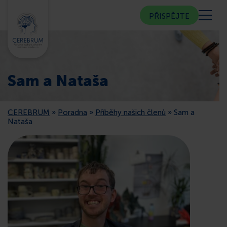
PŘISPĚJTE
KDO JSME
Sam a Nataša
KOMUNITNÍ CENTRUM
CEREBRUM
»
Poradna
»
Příběhy našich členů
»
Sam a
PORADNA
Nataša
VEŘEJNOST
ČLENSTVÍ
CEREBRUM V MÉDIÍCH