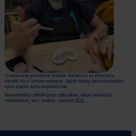
KONTAKT
Oceňované právničce Nataše Randlové se před lety
obrátil život vzhůru nohama. Jejich tehdy šestnáctiletého
syna srazilo auto na přechodu.
Neuvěřitelný příběh plný odhodlání, nikdy nekončící
rehabilitace, ale i naděje, najdete
ZDE
.