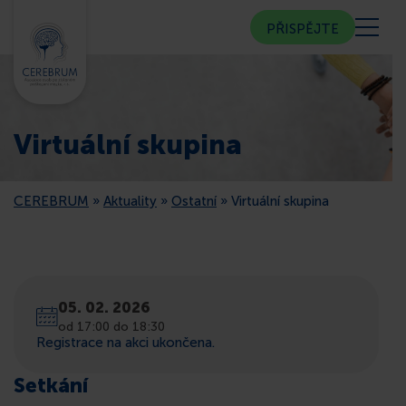
PŘISPĚJTE
KDO JSME
Virtuální skupina
KOMUNITNÍ CENTRUM
CEREBRUM
»
Aktuality
»
Ostatní
»
Virtuální skupina
PORADNA
VEŘEJNOST
05. 02. 2026
ČLENSTVÍ
od 17:00 do 18:30
Registrace na akci ukončena.
CEREBRUM V MÉDIÍCH
Setkání