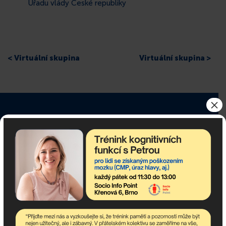
Úřadu vlády České republiky
< Virtuální skupina
Virtuální skupina >
×
Odebírejte newsletter!
newsletter obsahuje nejaktuálnější nadcházející akce
komunitního centra a dění v asociaci.