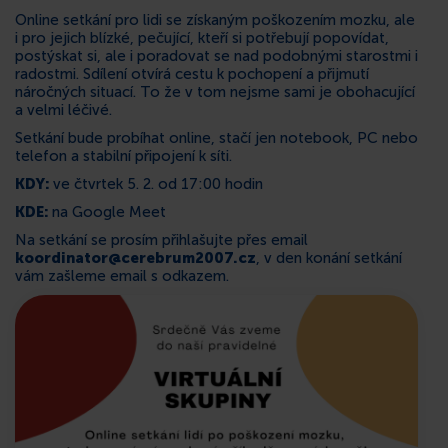
Online setkání pro lidi se získaným poškozením mozku, ale
KONTAKT
i pro jejich blízké, pečující, kteří si potřebují popovídat,
postýskat si, ale i poradovat se nad podobnými starostmi i
radostmi. Sdílení otvírá cestu k pochopení a přijmutí
náročných situací. To že v tom nejsme sami je obohacující
a velmi léčivé.
Setkání bude probíhat online, stačí jen notebook, PC nebo
telefon a stabilní připojení k síti.
KDY:
ve čtvrtek 5. 2. od 17:00 hodin
KDE:
na Google Meet
Na setkání se prosím přihlašujte přes email
koordinator@cerebrum2007.cz
, v den konání setkání
vám zašleme email s odkazem.