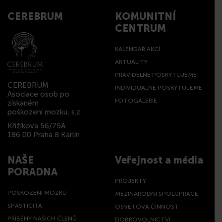
CEREBRUM
KOMUNITNÍ
CENTRUM
KALENDÁŘ AKCÍ
AKTUALITY
PRAVIDELNĚ POSKYTUJEME
CEREBRUM
INDIVIDUÁLNĚ POSKYTUJEME
Asociace osob po
FOTOGALERIE
získaném
poškození mozku, s.z.
Křižíkova 56/75A
186 00 Praha 8 Karlín
NAŠE
Veřejnost a média
PORADNA
PROJEKTY
POŠKOZENÍ MOZKU
MEZINÁRODNÍ SPOLUPRÁCE
SPASTICITA
OSVĚTOVÁ ČINNOST
PŘÍBĚHY NAŠICH ČLENŮ
DOBROVOLNICTVÍ