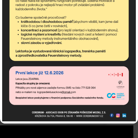
Jméno:
E-mail:
Telefon:
Město:
Beru na vědomí, jak pracujeme s vašimi osobními
údaji najdete na stránce
Zásady ochrany osobních
údajů
.