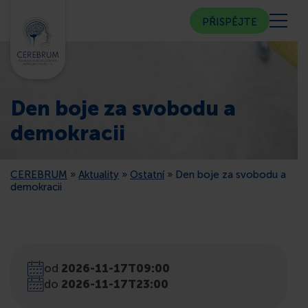
PŘISPĚJTE
KDO JSME
Den boje za svobodu a
KOMUNITNÍ CENTRUM
demokracii
PORADNA
CEREBRUM
»
Aktuality
»
Ostatní
»
Den boje za svobodu a
demokracii
VEŘEJNOST
ČLENSTVÍ
od
2026-11-17T09:00
do
2026-11-17T23:00
CEREBRUM V MÉDIÍCH