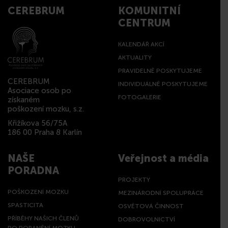
CEREBRUM
KOMUNITNÍ
CENTRUM
KALENDÁŘ AKCÍ
AKTUALITY
PRAVIDELNĚ POSKYTUJEME
CEREBRUM
INDIVIDUÁLNĚ POSKYTUJEME
Asociace osob po
FOTOGALERIE
získaném
poškození mozku, s.z.
Křižíkova 56/75A
186 00 Praha 8 Karlín
NAŠE
Veřejnost a média
PORADNA
PROJEKTY
POŠKOZENÍ MOZKU
MEZINÁRODNÍ SPOLUPRÁCE
SPASTICITA
OSVĚTOVÁ ČINNOST
PŘÍBĚHY NAŠICH ČLENŮ
DOBROVOLNICTVÍ
PO PORANĚNÍ MOZKU