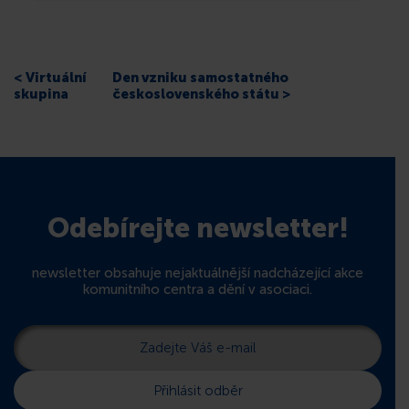
KONTAKT
< Virtuální
Den vzniku samostatného
skupina
československého státu >
Odebírejte newsletter!
newsletter obsahuje nejaktuálnější nadcházející akce
komunitního centra a dění v asociaci.