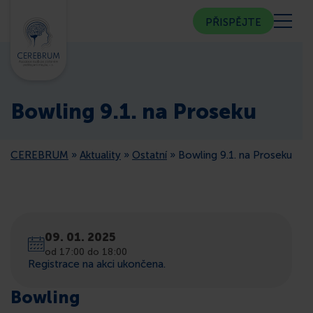
PŘISPĚJTE
KDO JSME
Bowling 9.1. na Proseku
KOMUNITNÍ CENTRUM
CEREBRUM
»
Aktuality
»
Ostatní
»
Bowling 9.1. na Proseku
PORADNA
VEŘEJNOST
09. 01. 2025
ČLENSTVÍ
od 17:00 do 18:00
Registrace na akci ukončena.
CEREBRUM V MÉDIÍCH
Bowling