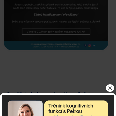
×
< Benefiční spinning maraton
Komunikační
11.1.
workshop >