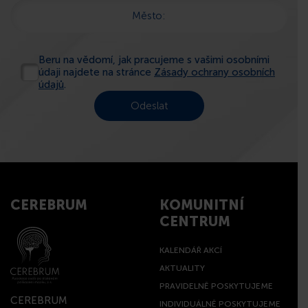
Město:
Beru na vědomí, jak pracujeme s vašimi osobními
údaji najdete na stránce
Zásady ochrany osobních
údajů
.
CEREBRUM
KOMUNITNÍ
CENTRUM
KALENDÁŘ AKCÍ
AKTUALITY
PRAVIDELNĚ POSKYTUJEME
CEREBRUM
INDIVIDUÁLNĚ POSKYTUJEME