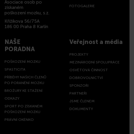
Asociace osob po
FOTOGALERIE
získaném
poškození mozku, s.z.
Křižíkova 56/75A
186 00 Praha 8 Karlín
NAŠE
Veřejnost a média
PORADNA
PROJEKTY
POŠKOZENÍ MOZKU
MEZINÁRODNÍ SPOLUPRÁCE
SPASTICITA
OSVĚTOVÁ ČINNOST
PŘÍBĚHY NAŠICH ČLENŮ
DOBROVOLNICTVÍ
PO PORANĚNÍ MOZKU
SPONZOŘI
BROŽURY KE STAŽENÍ
PARTNEŘI
ODKAZY
JSME ČLENEM
SPORT PO ZÍSKANÉM
DOKUMENTY
POŠKOZENÍ MOZKU
PRÁVNÍ OKÉNKO