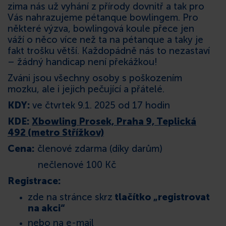
zima nás už vyhání z přírody dovnitř a tak pro
KONTAKT
Vás nahrazujeme pétanque bowlingem. Pro
některé výzva, bowlingová koule přece jen
váží o něco více než ta na pétanque a taky je
fakt trošku větší. Každopádně nás to nezastaví
– žádný handicap není překážkou!
Zváni jsou všechny osoby s poškozením
mozku, ale i jejich pečující a přátelé.
KDY:
ve čtvrtek 9.1. 2025 od 17 hodin
KDE:
Xbowling Prosek, Praha 9, Teplická
492 (metro Střížkov)
Cena:
členové zdarma (díky darům)
nečlenové 100 Kč
Registrace:
zde na stránce skrz
tlačítko „registrovat
na akci“
nebo na e-mail