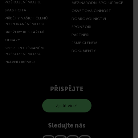
POŠKOZENÍ MOZKU
MEZINÁRODNÍ SPOLUPRÁCE
SPASTICITA
OSVĚTOVÁ ČINNOST
PŘÍBĚHY NAŠICH ČLENŮ
DOBROVOLNICTVÍ
PO PORANĚNÍ MOZKU
SPONZOŘI
BROŽURY KE STAŽENÍ
PARTNEŘI
ODKAZY
JSME ČLENEM
SPORT PO ZÍSKANÉM
DOKUMENTY
POŠKOZENÍ MOZKU
PRÁVNÍ OKÉNKO
PŘISPĚJTE
Zjistit více!
Sledujte nás