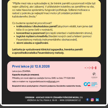
Jméno:
E-mail:
Telefon:
Město:
Beru na vědomí, jak pracujeme s vašimi osobními
údaji najdete na stránce
Zásady ochrany osobních
údajů
.