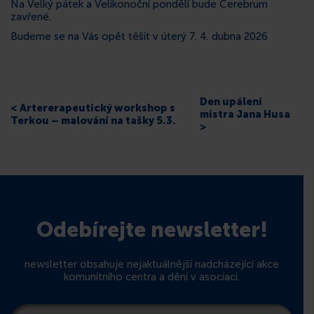
Na Velký pátek a Velikonoční pondělí bude Cerebrum
zavřené.
KONTAKT
Budeme se na Vás opět těšit v úterý 7. 4. dubna 2026
Den upálení
< Artererapeutický workshop s
mistra Jana Husa
Terkou – malování na tašky 5.3.
>
Odebírejte newsletter!
newsletter obsahuje nejaktuálnější nadcházející akce
komunitního centra a dění v asociaci.