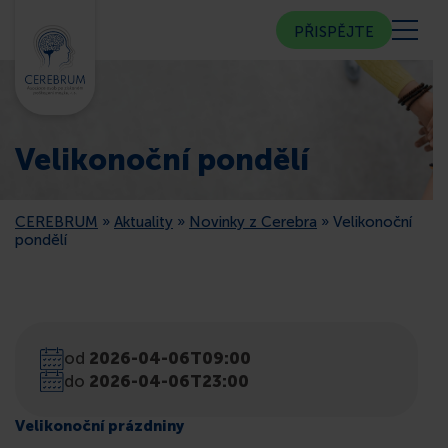
PŘISPĚJTE
KDO JSME
Velikonoční pondělí
KOMUNITNÍ CENTRUM
CEREBRUM
»
Aktuality
»
Novinky z Cerebra
»
Velikonoční
PORADNA
pondělí
VEŘEJNOST
ČLENSTVÍ
od
2026-04-06T09:00
do
2026-04-06T23:00
CEREBRUM V MÉDIÍCH
Velikonoční prázdniny