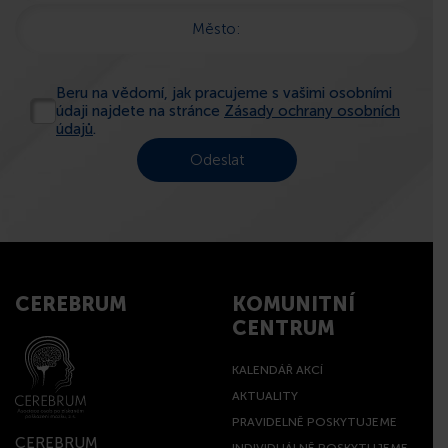
Město:
Beru na vědomí, jak pracujeme s vašimi osobními
údaji najdete na stránce
Zásady ochrany osobních
údajů
.
CEREBRUM
KOMUNITNÍ
CENTRUM
KALENDÁŘ AKCÍ
AKTUALITY
PRAVIDELNĚ POSKYTUJEME
CEREBRUM