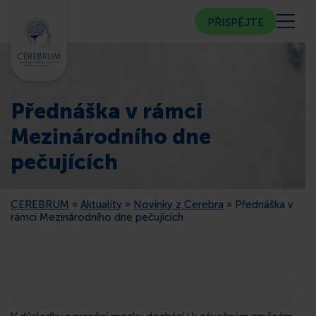
PŘISPĚJTE
KDO JSME
Přednáška v rámci
KOMUNITNÍ CENTRUM
Mezinárodního dne
pečujících
PORADNA
CEREBRUM
»
Aktuality
»
Novinky z Cerebra
»
Přednáška v
VEŘEJNOST
rámci Mezinárodního dne pečujících
ČLENSTVÍ
CEREBRUM V MÉDIÍCH