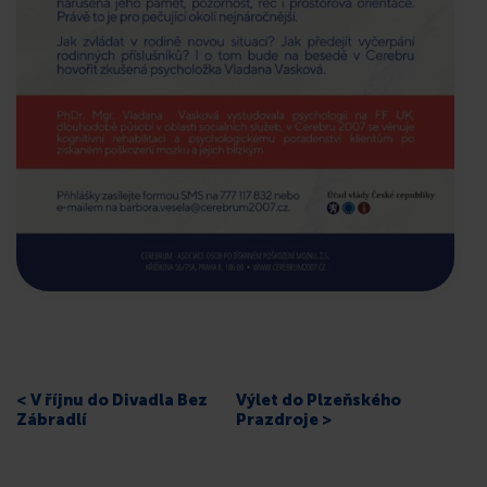
< V říjnu do Divadla Bez
Výlet do Plzeňského
Zábradlí
Prazdroje >