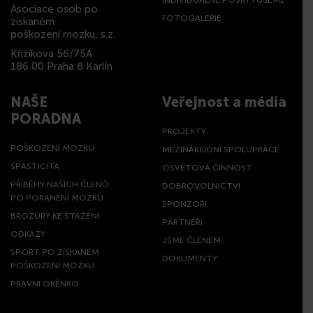
INDIVIDUÁLNĚ POSKYTUJEME
Asociace osob po
FOTOGALERIE
získaném
poškození mozku, s.z.
Křižíkova 56/75A
186 00 Praha 8 Karlín
NAŠE
Veřejnost a média
PORADNA
PROJEKTY
POŠKOZENÍ MOZKU
MEZINÁRODNÍ SPOLUPRÁCE
SPASTICITA
OSVĚTOVÁ ČINNOST
PŘÍBĚHY NAŠICH ČLENŮ
DOBROVOLNICTVÍ
PO PORANĚNÍ MOZKU
SPONZOŘI
BROŽURY KE STAŽENÍ
PARTNEŘI
ODKAZY
JSME ČLENEM
SPORT PO ZÍSKANÉM
DOKUMENTY
POŠKOZENÍ MOZKU
PRÁVNÍ OKÉNKO