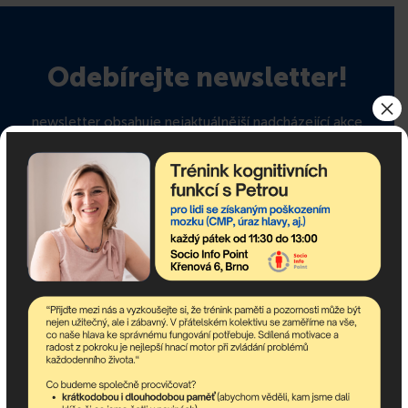
Odebírejte newsletter!
×
newsletter obsahuje nejaktuálnější nadcházející akce
komunitního centra a dění v asociaci.
Pokud potřebujete poradit,