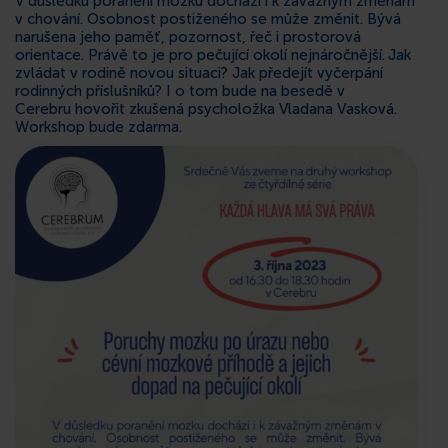
V důsledku poranění mozku dochází i k závažným změnám
v chování. Osobnost postiženého se může změnit. Bývá
KONTAKT
narušena jeho paměť, pozornost, řeč i prostorová
orientace. Právě to je pro pečující okolí nejnáročnější.
Jak
zvládat v rodině novou situaci? Jak předejít vyčerpání
rodinných příslušníků? I o tom bude na besedě v
Cerebru hovořit zkušená psycholožka Vladana Vasková.
Workshop bude zdarma.