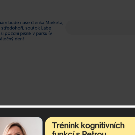
 nám bude naše členka Markéta,
é středohoří, soutok Labe
i pozdní piknik v parku (v
báječný den!