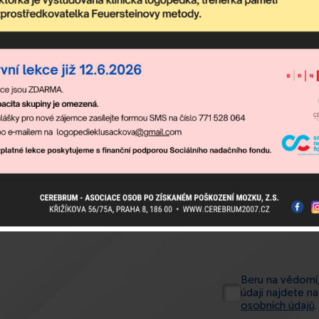
Beru na vědomí,
údaji najdete n
osobních údajů
.