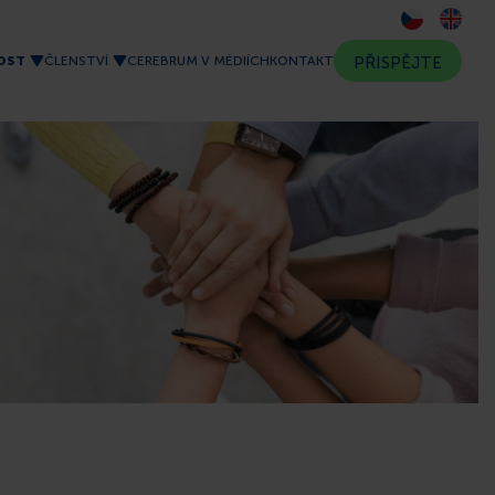
OST
ČLENSTVÍ
CEREBRUM V MÉDIÍCH
KONTAKT
PŘISPĚJTE