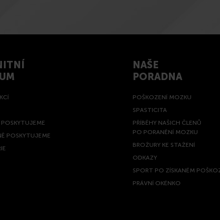
ITNÍ
NAŠE
RUM
PORADNA
KCÍ
POŠKOZENÍ MOZKU
SPASTICITA
Ě POSKYTUJEME
PŘÍBĚHY NAŠICH ČLENŮ
PO PORANĚNÍ MOZKU
NĚ POSKYTUJEME
BROŽURY KE STAŽENÍ
IE
ODKAZY
SPORT PO ZÍSKANÉM POŠKO
PRÁVNÍ OKÉNKO