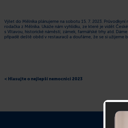
Výlet do Mělníka plánujeme na sobotu 15. 7. 2023. Průvodkyní
rodačka z Mělníka. Ukáže nám vyhlídku, ze které je vidět Česk
s Vltavou, historické náměstí, zámek, farmářské trhy atd. Dáme s
případě deště oběd v restauraci) a doufáme, že se si užijeme 
< Hlasujte o nejlepší nemocnici 2023