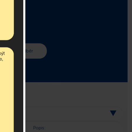
r!
 v asociaci.
Popis: