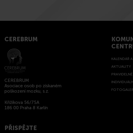
CEREBRUM
KOMUN
CENT
KALENDÁŘ A
AKTUALITY
PRAVIDELN
CEREBRUM
INDIVIDUÁL
Asociace osob po získaném
FOTOGALER
poškození mozku, s.z.
Křižíkova 56/75A
186 00 Praha 8 Karlín
PŘISPĚJTE