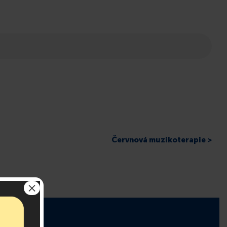
Červnová muzikoterapie >
×