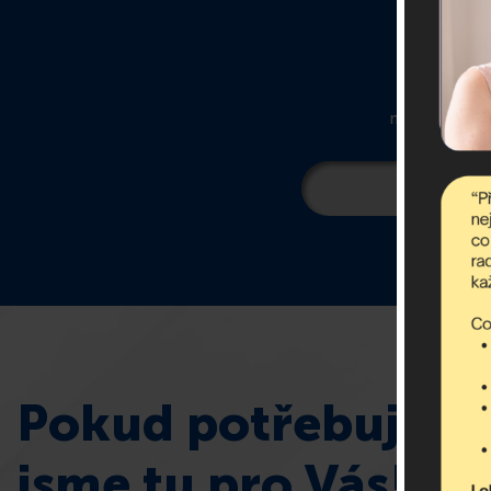
O
newsletter ob
Pokud potřebujete 
jsme tu pro Vás!