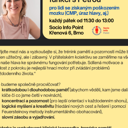
debírejte newslette
sahuje nejaktuálnější nadcházející akce komunitního centra a dění
poradit,