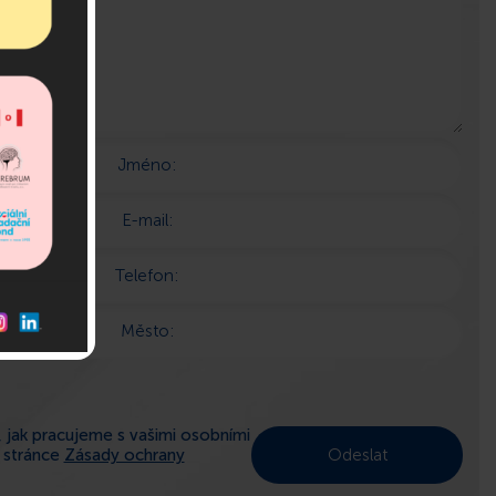
Jméno:
E-mail:
Telefon:
Město:
 jak pracujeme s vašimi osobními
a stránce
Zásady ochrany