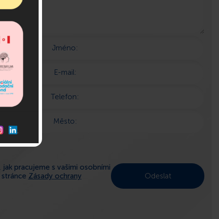
Jméno:
E-mail:
Telefon:
Město:
 jak pracujeme s vašimi osobními
a stránce
Zásady ochrany