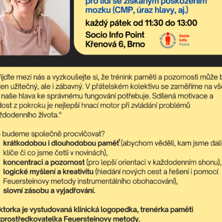
sahuje nejaktuálnější nadcházející akce komunitního centra a dění
poradit,