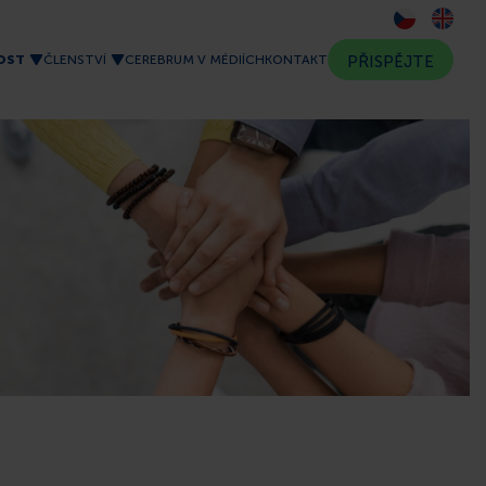
OST
ČLENSTVÍ
CEREBRUM V MÉDIÍCH
KONTAKT
PŘISPĚJTE