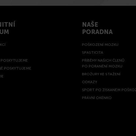
ITNÍ
NAŠE
RUM
PORADNA
KCÍ
POŠKOZENÍ MOZKU
SPASTICITA
Ě POSKYTUJEME
PŘÍBĚHY NAŠICH ČLENŮ
PO PORANĚNÍ MOZKU
NĚ POSKYTUJEME
BROŽURY KE STAŽENÍ
IE
ODKAZY
SPORT PO ZÍSKANÉM POŠKO
PRÁVNÍ OKÉNKO