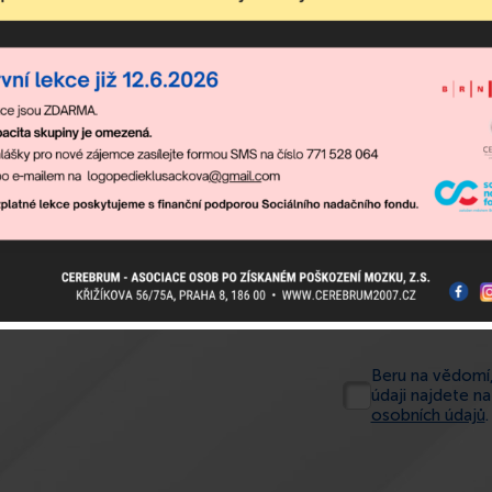
Beru na vědomí,
údaji najdete n
osobních údajů
.