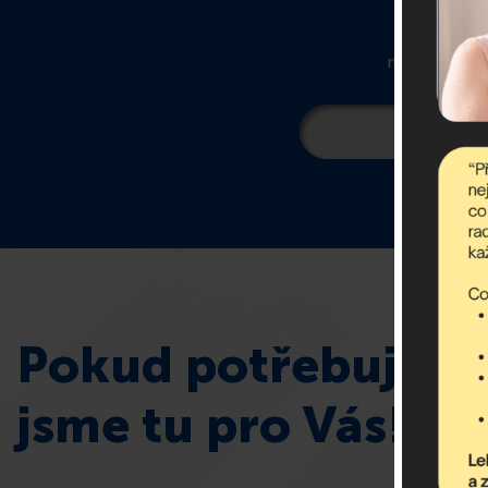
newsletter ob
Pokud potřebujete 
jsme tu pro Vás!