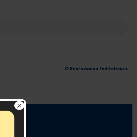
O Keni s novou ředitelkou >
×
r!