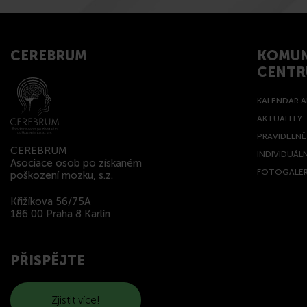
CEREBRUM
KOMUN
CENT
KALENDÁŘ A
AKTUALITY
PRAVIDELN
CEREBRUM
INDIVIDUÁL
Asociace osob po získaném
FOTOGALER
poškození mozku, s.z.
Křižíkova 56/75A
186 00 Praha 8 Karlín
PŘISPĚJTE
Zjistit více!