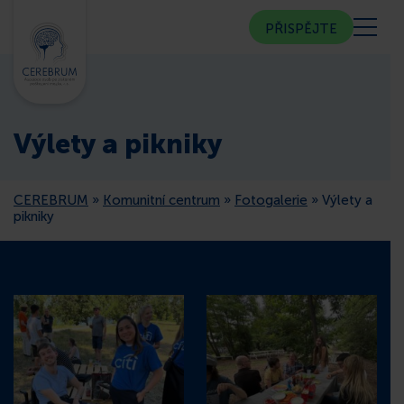
PŘISPĚJTE
KDO JSME
Výlety a pikniky
KOMUNITNÍ CENTRUM
CEREBRUM
»
Komunitní centrum
»
Fotogalerie
»
Výlety a
PORADNA
pikniky
VEŘEJNOST
ČLENSTVÍ
CEREBRUM V MÉDIÍCH