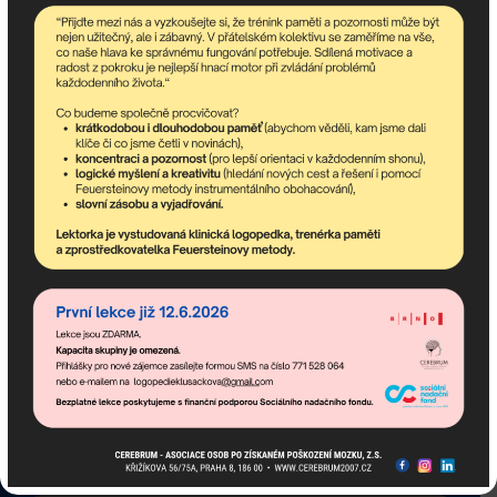
Odebírejte newsletter!
newsletter obsahuje nejaktuálnější nadcházející akce
komunitního centra a dění v asociaci.