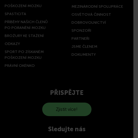
POŠKOZENÍ MOZKU
MEZINÁRODNÍ SPOLUPRÁCE
SPASTICITA
OSVĚTOVÁ ČINNOST
PŘÍBĚHY NAŠICH ČLENŮ
DOBROVOLNICTVÍ
PO PORANĚNÍ MOZKU
SPONZOŘI
BROŽURY KE STAŽENÍ
PARTNEŘI
ODKAZY
JSME ČLENEM
SPORT PO ZÍSKANÉM
DOKUMENTY
POŠKOZENÍ MOZKU
PRÁVNÍ OKÉNKO
PŘISPĚJTE
Zjistit více!
Sledujte nás