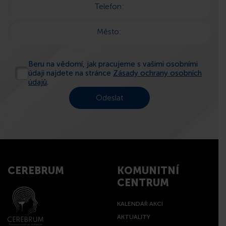
Telefon:
Město:
Beru na vědomí, jak pracujeme s vašimi osobními
údaji najdete na stránce
Zásady ochrany osobních
údajů
.
CEREBRUM
KOMUNITNÍ
CENTRUM
KALENDÁŘ AKCÍ
AKTUALITY