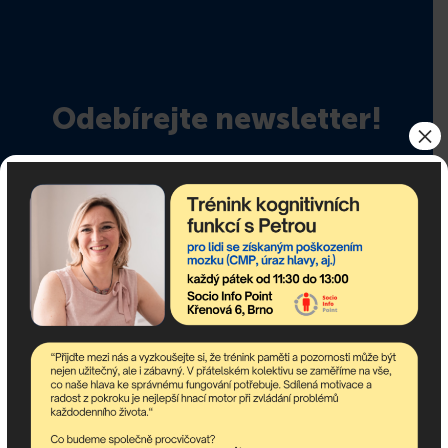
Odebírejte newsletter!
×
newsletter obsahuje nejaktuálnější nadcházející akce
komunitního centra a dění v asociaci.