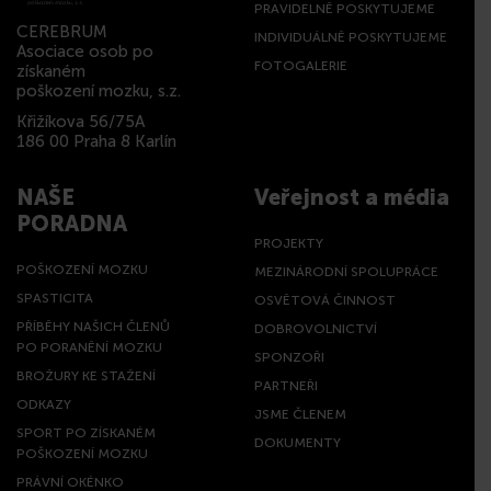
PRAVIDELNĚ POSKYTUJEME
CEREBRUM
INDIVIDUÁLNĚ POSKYTUJEME
Asociace osob po
FOTOGALERIE
získaném
poškození mozku, s.z.
Křižíkova 56/75A
186 00 Praha 8 Karlín
NAŠE
Veřejnost a média
PORADNA
PROJEKTY
POŠKOZENÍ MOZKU
MEZINÁRODNÍ SPOLUPRÁCE
SPASTICITA
OSVĚTOVÁ ČINNOST
PŘÍBĚHY NAŠICH ČLENŮ
DOBROVOLNICTVÍ
PO PORANĚNÍ MOZKU
SPONZOŘI
BROŽURY KE STAŽENÍ
PARTNEŘI
ODKAZY
JSME ČLENEM
SPORT PO ZÍSKANÉM
DOKUMENTY
POŠKOZENÍ MOZKU
PRÁVNÍ OKÉNKO