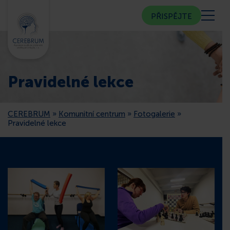
PŘISPĚJTE
KDO JSME
Pravidelné lekce
KOMUNITNÍ CENTRUM
CEREBRUM
»
Komunitní centrum
»
Fotogalerie
»
PORADNA
Pravidelné lekce
VEŘEJNOST
ČLENSTVÍ
CEREBRUM V MÉDIÍCH