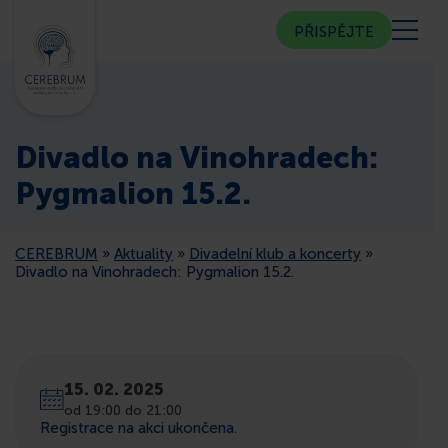
PŘISPĚJTE
KDO JSME
Divadlo na Vinohradech:
KOMUNITNÍ CENTRUM
Pygmalion 15.2.
PORADNA
CEREBRUM
»
Aktuality
»
Divadelní klub a koncerty
»
Divadlo na Vinohradech: Pygmalion 15.2.
VEŘEJNOST
ČLENSTVÍ
15. 02. 2025
od 19:00 do 21:00
CEREBRUM V MÉDIÍCH
Registrace na akci ukončena.