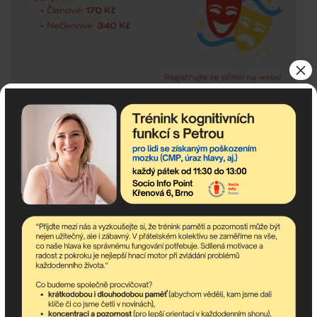
×
< Přednáška: Nový Zéland
Bowling 13.2. na
17.2.
Proseku >