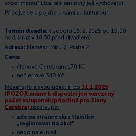
experimentu“ Líza, ale samotný její vychovatel.
Připojte se a pojďte s námi za kulturou!
Termín divadla:
v sobotu 15. 2. 2025 od 19:00
hod. (sraz v 18:30 před divadlem)
Adresa:
Náměstí Míru 7, Praha 2
Cena:
členové Cerebrum 170 Kč
nečlenové 340 Kč
Neváhejte a svou účast si do
31.1.2025
(POZOR máme k dispozici jen omezený
počet vstupenek/prioritně pro členy
Cerebra)
rezervujte:
zde na stránce skrz tlačítko
„registrovat na akci“
nebo na e-mail