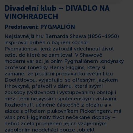
Divadelní klub – DIVADLO NA
KONTAKT
VINOHRADECH
Představení: PYGMALIÓN
Nejslavnější hru Bernarda Shawa (1856–1950)
inspiroval příběh o bájném sochaři
Pygmaliónovi, jenž zatoužil vdechnout život
soše, do které se zamiloval. V Shawově
moderní variaci je oním Pygmaliónem londýnský
profesor fonetiky Henry Higgins, který si
zamane, že pouliční prodavačku květin Lízu
Doolittlovou, vyjadřující se otřesným jazykem
trhovkyně, přetvoří v dámu, která svými
způsoby (výslovností i vystupováním) obstojí i
mezi těmi nejvyššími společenskými vrstvami.
Rozhodnutí, učiněné částečně z plezíru a v
sázce s přítelem plukovníkem Pickeringem, má
však pro Higginsův život nečekané dopady –
neboť zcela proměněn jejich vzájemným
zápolením neodchází pouze „objekt