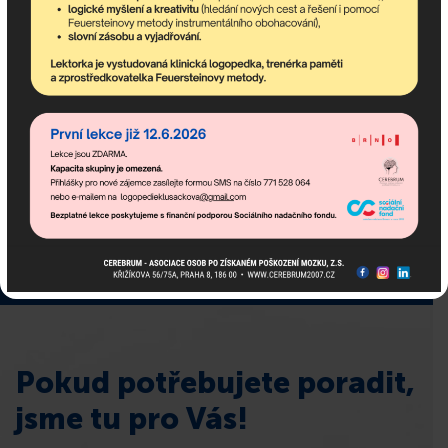
Odebírejte newsletter!
newsletter obsahuje nejaktuálnější nadcházející akce
komunitního centra a dění v asociaci.
Pokud potřebujete poradit,
jsme tu pro Vás!