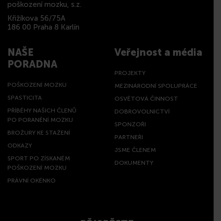
poškození mozku, s.z.
Křižíkova 56/75A
186 00 Praha 8 Karlín
NAŠE
Veřejnost a média
PORADNA
PROJEKTY
POŠKOZENÍ MOZKU
MEZINÁRODNÍ SPOLUPRÁCE
SPASTICITA
OSVĚTOVÁ ČINNOST
PŘÍBĚHY NAŠICH ČLENŮ
DOBROVOLNICTVÍ
PO PORANĚNÍ MOZKU
SPONZOŘI
BROŽURY KE STAŽENÍ
PARTNEŘI
ODKAZY
JSME ČLENEM
SPORT PO ZÍSKANÉM
DOKUMENTY
POŠKOZENÍ MOZKU
PRÁVNÍ OKÉNKO