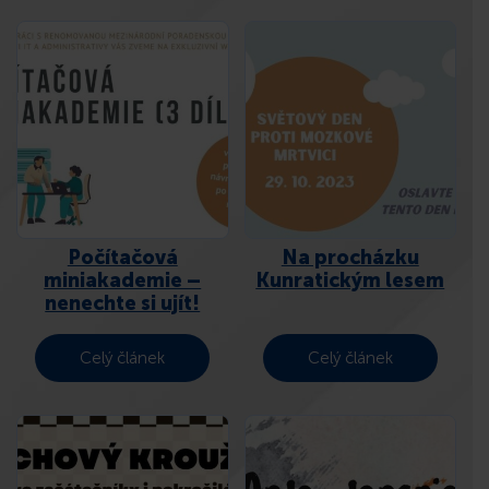
Počítačová
Na procházku
miniakademie –
Kunratickým lesem
nenechte si ujít!
Celý článek
Celý článek