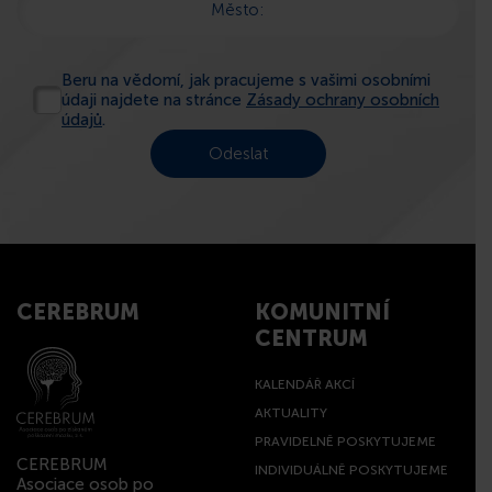
Město:
Beru na vědomí, jak pracujeme s vašimi osobními
údaji najdete na stránce
Zásady ochrany osobních
údajů
.
CEREBRUM
KOMUNITNÍ
CENTRUM
KALENDÁŘ AKCÍ
AKTUALITY
PRAVIDELNĚ POSKYTUJEME
CEREBRUM
INDIVIDUÁLNĚ POSKYTUJEME
Asociace osob po