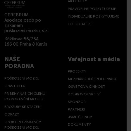
AKTUALITY
PRAVIDELNĚ POSKYTUJEME
CEREBRUM
INDIVIDUÁLNĚ POSKYTUJEME
Asociace osob po
FOTOGALERIE
získaném
poškození mozku, s.z.
Křižíkova 56/75A
186 00 Praha 8 Karlín
NAŠE
Veřejnost a média
PORADNA
PROJEKTY
POŠKOZENÍ MOZKU
MEZINÁRODNÍ SPOLUPRÁCE
SPASTICITA
OSVĚTOVÁ ČINNOST
PŘÍBĚHY NAŠICH ČLENŮ
DOBROVOLNICTVÍ
PO PORANĚNÍ MOZKU
SPONZOŘI
BROŽURY KE STAŽENÍ
PARTNEŘI
ODKAZY
JSME ČLENEM
SPORT PO ZÍSKANÉM
DOKUMENTY
POŠKOZENÍ MOZKU