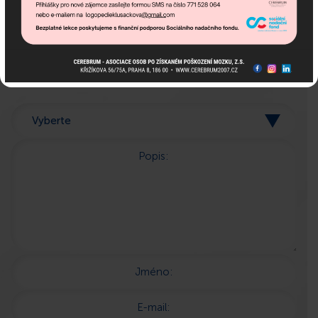
Pokud potřebujete poradit,
jsme tu pro Vás!
Popis:
Jméno:
E-mail: