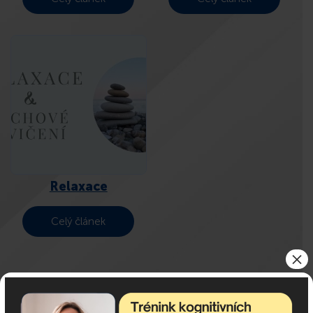
Relaxace
Celý článek
×
Previous
1
2
3
4
5
6
7