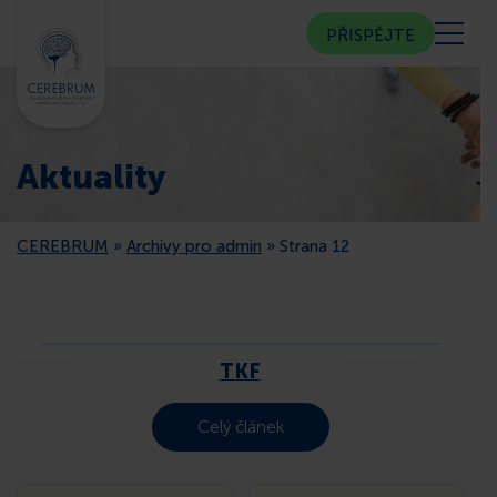
PŘISPĚJTE
KDO JSME
Aktuality
KOMUNITNÍ CENTRUM
CEREBRUM
»
Archivy pro admin
»
Strana 12
PORADNA
VEŘEJNOST
TKF
ČLENSTVÍ
Celý článek
CEREBRUM V MÉDIÍCH