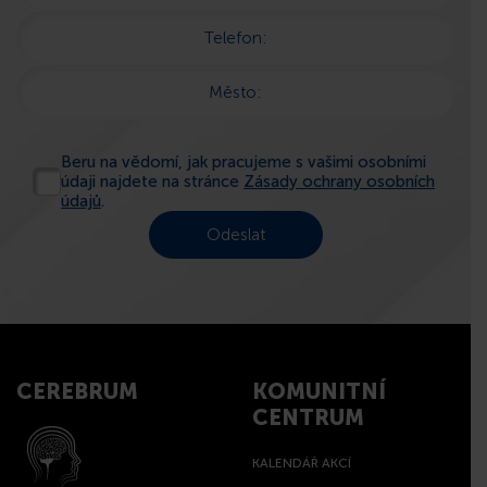
Telefon:
Město:
Beru na vědomí, jak pracujeme s vašimi osobními
údaji najdete na stránce
Zásady ochrany osobních
údajů
.
CEREBRUM
KOMUNITNÍ
CENTRUM
KALENDÁŘ AKCÍ