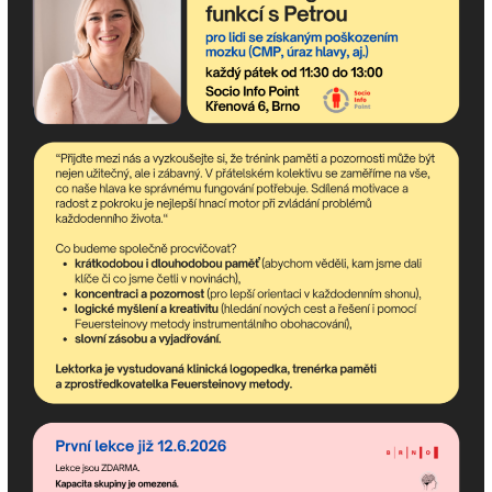
8
9
10
11
12
Odebírejte newsletter!
newsletter obsahuje nejaktuálnější nadcházející akce
komunitního centra a dění v asociaci.